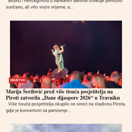
Bosnu i Hercegovinu u narednim danima očekuje pretežno
sunčano, ali vrlo vruće vrijeme, a...
DRUŠTVO
Marija Šerifović pred više tisuća posjetitelja na
Piroti zatvorila „Dane dijaspore 2026“ u Travniku
Više tisuća posjetitelja okupilo se sinoć na stadionu Pirota,
gdje je koncertom za pamćenje...