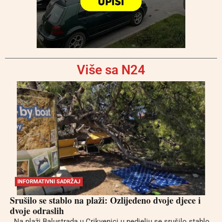
Više sa N24
INFORMATIVNI SADRŽAJ
Srušilo se stablo na plaži: Ozlijeđeno dvoje djece i
dvoje odraslih
Na plaži Balustrada u Crikvenici u nedjelju se srušilo stablo