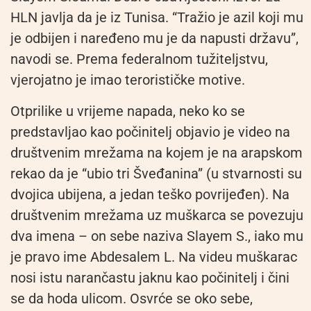
HLN javlja da je iz Tunisa. “Tražio je azil koji mu
je odbijen i naređeno mu je da napusti državu”,
navodi se. Prema federalnom tužiteljstvu,
vjerojatno je imao terorističke motive.
Otprilike u vrijeme napada, neko ko se
predstavljao kao počinitelj objavio je video na
društvenim mrežama na kojem je na arapskom
rekao da je “ubio tri Šveđanina” (u stvarnosti su
dvojica ubijena, a jedan teško povrijeđen). Na
društvenim mrežama uz muškarca se povezuju
dva imena – on sebe naziva Slayem S., iako mu
je pravo ime Abdesalem L. Na videu muškarac
nosi istu narančastu jaknu kao počinitelj i čini
se da hoda ulicom. Osvrće se oko sebe,