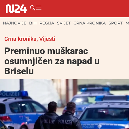
NAJNOVIJE
BIH
REGIJA
SVIJET
CRNA KRONIKA
SPORT
M
Crna kronika
,
Vijesti
Preminuo muškarac
osumnjičen za napad u
Briselu