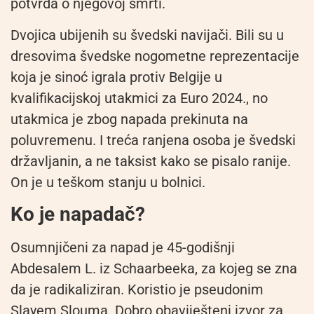
potvrda o njegovoj smrti.
Dvojica ubijenih su švedski navijači. Bili su u
dresovima švedske nogometne reprezentacije
koja je sinoć igrala protiv Belgije u
kvalifikacijskoj utakmici za Euro 2024., no
utakmica je zbog napada prekinuta na
poluvremenu. I treća ranjena osoba je švedski
državljanin, a ne taksist kako se pisalo ranije.
On je u teškom stanju u bolnici.
Ko je napadač?
Osumnjičeni za napad je 45-godišnji
Abdesalem L. iz Schaarbeeka, za kojeg se zna
da je radikaliziran. Koristio je pseudonim
Slayem Slouma. Dobro obaviješteni izvor za