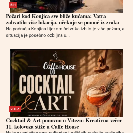
BIH
Požari kod Konjica sve bliže kućama: Vatra
zahvatila više lokacija, očekuje se pomoć iz zraka
Na području Konjica tijekom četvrtka izbilo je više požara, a
situacija je posebno ozbiljna u...
VITEZ
Cocktail & Art ponovno u Vitezu: Kreativna večer
11. kolovoza stiže u Caffe House
Nakon uspješne prve radionice i odličnih reakcija sudionika,