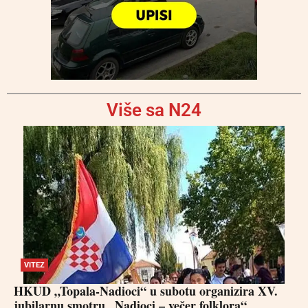
Više sa N24
VITEZ
HKUD „Topala-Nadioci“ u subotu organizira XV.
jubilarnu smotru „Nadioci – večer folklora“