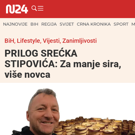
NAJNOVIJE
BIH
REGIJA
SVIJET
CRNA KRONIKA
SPORT
M
BiH
,
Lifestyle
,
Vijesti
,
Zanimljivosti
PRILOG SREĆKA
STIPOVIĆA: Za manje sira,
više novca