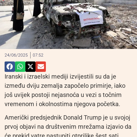
24/06/2025
07:52
Iranski i izraelski mediji izvijestili su da je
između dviju zemalja započelo primirje, iako
još uvijek postoji nejasnoća u vezi s točnim
vremenom i okolnostima njegova početka.
Američki predsjednik Donald Trump je u svojoj
prvoj objavi na društvenim mrežama izjavio da
će prekid vatre nastupiti otprilike šest sati