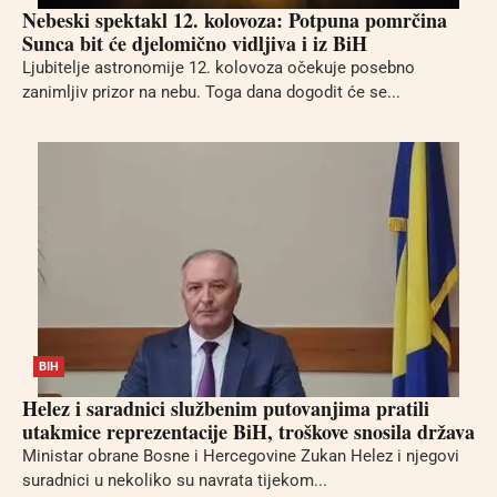
Nebeski spektakl 12. kolovoza: Potpuna pomrčina
Sunca bit će djelomično vidljiva i iz BiH
Ljubitelje astronomije 12. kolovoza očekuje posebno
zanimljiv prizor na nebu. Toga dana dogodit će se...
BIH
Helez i saradnici službenim putovanjima pratili
utakmice reprezentacije BiH, troškove snosila država
Ministar obrane Bosne i Hercegovine Zukan Helez i njegovi
suradnici u nekoliko su navrata tijekom...