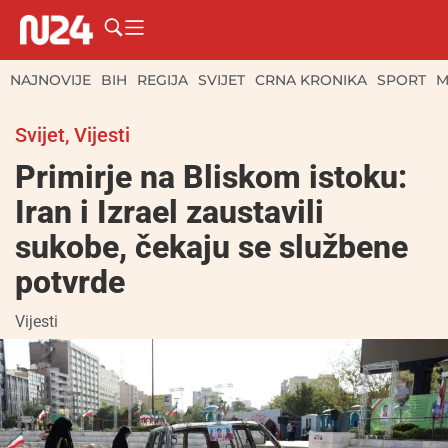
NAJNOVIJE
BIH
REGIJA
SVIJET
CRNA KRONIKA
SPORT
M
Svijet
,
Vijesti
Primirje na Bliskom istoku:
Iran i Izrael zaustavili
sukobe, čekaju se službene
potvrde
Vijesti