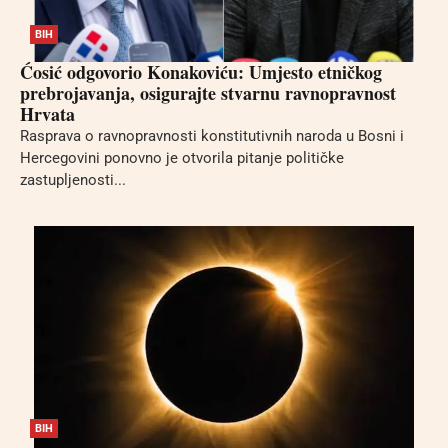
BIH
Ćosić odgovorio Konakoviću: Umjesto etničkog
prebrojavanja, osigurajte stvarnu ravnopravnost
Hrvata
Rasprava o ravnopravnosti konstitutivnih naroda u Bosni i
Hercegovini ponovno je otvorila pitanje političke
zastupljenosti...
BIH