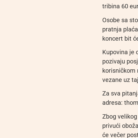
tribina 60 eu
Osobe sa sto
pratnja plaća
koncert bit ć
Kupovina je o
pozivaju posj
korisničkom 
vezane uz taj
Za sva pitan
adresa: thom
Zbog velikog
privući oboža
će večer pos