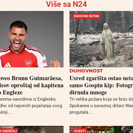
Više sa N24
DUHOVNI KUTAK
DUHOVNOST
oveo Brunu Guimarãesa,
Usred zgarišta ostao net
leov oproštaj od kapitena
samo Gospin kip: Fotogr
o Engleze
dirnula mnoge
prema navodima iz Engleske,
Tri velika požara koja se brzo ši
dno od najvećih pojačanja ovog
Spokanea u saveznoj državi Wa
šnji...
progutala...
I SADRŽAJ
VIJESTI