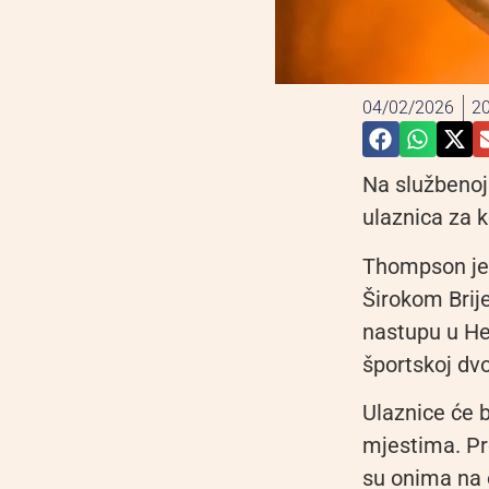
04/02/2026
20
Na službenoj
ulaznica za k
Thompson je 
Širokom Brij
nastupu u Her
športskoj dv
Ulaznice će 
mjestima. Pr
su onima na o