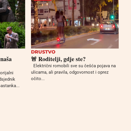
DRUSTVO
 naša
🚨 Roditelji, gdje ste?
Električni romobili sve su češća pojava na
ulicama, ali pravila, odgovornost i oprez
orijalni
očito...
edsjednik
astanka...