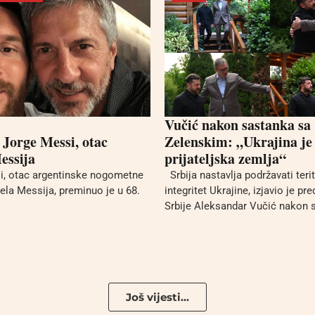
Vučić nakon sastanka sa
Jorge Messi, otac
Zelenskim: „Ukrajina je
essija
prijateljska zemlja“
, otac argentinske nogometne
Srbija nastavlja podržavati terit
nela Messija, preminuo je u 68.
integritet Ukrajine, izjavio je pr
Srbije Aleksandar Vučić nakon s
Još vijesti...