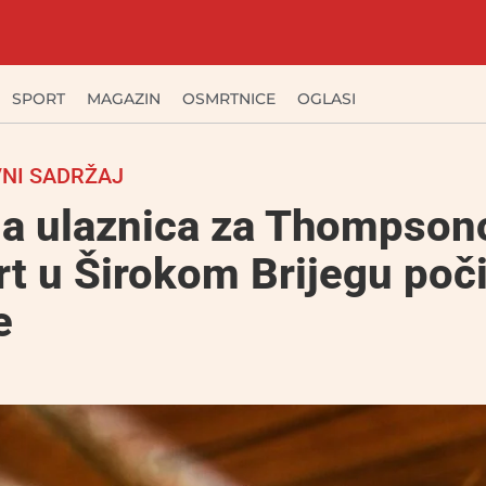
SPORT
MAGAZIN
OSMRTNICE
OGLASI
NI SADRŽAJ
ja ulaznica za Thompson
t u Širokom Brijegu poči
e