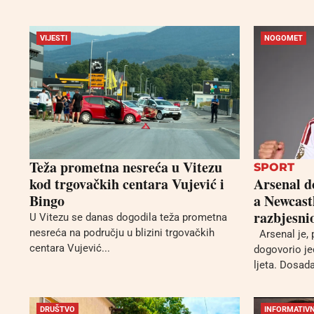
VIJESTI
NOGOMET
Teža prometna nesreća u Vitezu
SPORT
kod trgovačkih centara Vujević i
Arsenal d
Bingo
a Newcast
razbjesni
U Vitezu se danas dogodila teža prometna
nesreća na području u blizini trgovačkih
Arsenal je, 
centara Vujević...
dogovorio je
ljeta. Dosada
DRUŠTVO
INFORMATIVN