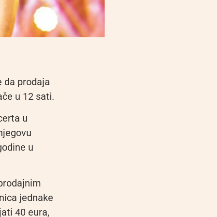
e da prodaja
ače u 12 sati.
certa u
njegovu
godine u
 prodajnim
znica jednake
ati 40 eura,