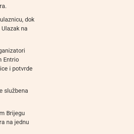
ra.
ulaznicu, dok
. Ulazak na
ganizatori
m Entrio
ice i potvrde
je službena
om Brijegu
ara na jednu