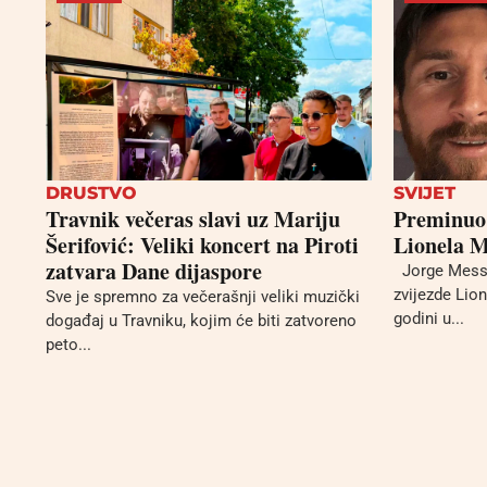
DRUSTVO
SVIJET
Travnik večeras slavi uz Mariju
Preminuo 
Šerifović: Veliki koncert na Piroti
Lionela M
zatvara Dane dijaspore
Jorge Messi
zvijezde Lio
Sve je spremno za večerašnji veliki muzički
godini u...
događaj u Travniku, kojim će biti zatvoreno
peto...