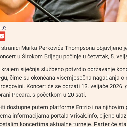
:03
 stranici Marka Perkovića Thompsona objavljeno j
oncert u Širokom Brijegu počinje u četvrtak, 5. velj
krajem siječnja službeno potvrdio održavanje kon
egu, čime su okončana višemjesečna nagađanja o 
cegovini. Koncert će se održati 13. veljače 2026. 
orani Pecara, s početkom u 20 sati.
biti dostupne putem platforme Entrio i na njihovim
ema informacijama portala Vrisak.info, cijene ula
stalim koncertima aktualne turneje. Parter će staj