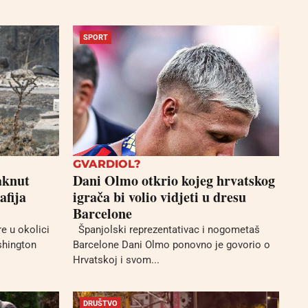
SPORT
GVARDIOL?
aknut
Dani Olmo otkrio kojeg hrvatskog
afija
igrača bi volio vidjeti u dresu
Barcelone
re u okolici
Španjolski reprezentativac i nogometaš
shington
Barcelone Dani Olmo ponovno je govorio o
Hrvatskoj i svom...
DRUŠTVO