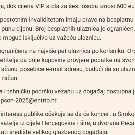
ra, dok cijena VIP stola za šest osoba iznosi 600 eu
postotnim invaliditetom imaju pravo na besplatnu 
 punu cijenu. Broj besplatnih ulaznica je ograničen
e moguć isključivo uz važeću ulaznicu.
graničena na najviše pet ulaznica po korisniku. Or
etitelje da prije kupovine provjere podatke na svo
računu, posebice e-mail adresu, budući da su ulazn
 račun.
ja i tehničku podršku vezanu uz događaj dostupna 
pson-2025@entrio.hr.
 interesa publike očekuje se da će koncert u Širok
vatelje iz cijele Hercegovine i šire, a dvorana Pec
tati središte velikog glazbenog događaja.