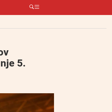
ov
nje 5.