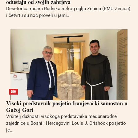
odustaju od svojih zahtjeva
Desetorica rudara Rudnika mrkog uglja Zenica (RMU Zenica)
i četvrtu su noć proveli u jami...
BIH
Visoki predstavnik posjetio franjevački samostan u
Gučoj Gori
Vršitelj dužnosti visokoga predstavnika međunarodne
zajednice u Bosni i Hercegovini Louis J. Crishock posjetio
je...