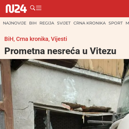
NAJNOVIJE
BIH
REGIJA
SVIJET
CRNA KRONIKA
SPORT
M
BiH
,
Crna kronika
,
Vijesti
Prometna nesreća u Vitezu