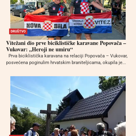
DRUŠTVO
Vitežani dio prve biciklističke karavane Popovača –
Vukovar: „Heroji ne umiru“
Prva biciklistička karavana na relaciji Popovača – Vukovar,
posvećena poginulim hrvatskim braniteljicama, okupila je...