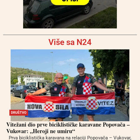
Više sa N24
DRUŠTVO
Vitežani dio prve biciklističke karavane Popovača –
Vukovar: „Heroji ne umiru“
Prva biciklistička karavana na relaciji Popovača – Vukovar,