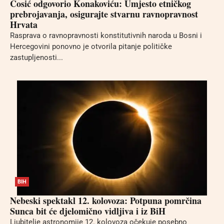
Ćosić odgovorio Konakoviću: Umjesto etničkog
prebrojavanja, osigurajte stvarnu ravnopravnost
Hrvata
Rasprava o ravnopravnosti konstitutivnih naroda u Bosni i
Hercegovini ponovno je otvorila pitanje političke
zastupljenosti...
BIH
Nebeski spektakl 12. kolovoza: Potpuna pomrčina
Sunca bit će djelomično vidljiva i iz BiH
Ljubitelje astronomije 12. kolovoza očekuje posebno