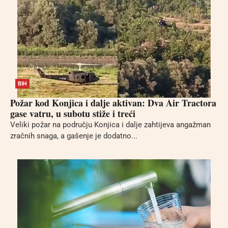
BIH
Požar kod Konjica i dalje aktivan: Dva Air Tractora
gase vatru, u subotu stiže i treći
Veliki požar na području Konjica i dalje zahtijeva angažman
zračnih snaga, a gašenje je dodatno...