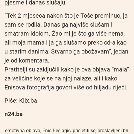
pjesme i danas slušaju.
“Tek 2 mjeseca nakon što je Toše preminuo, ja
sam se rodila. Danas ga najviše slušam i
smatram idolom. Žao mi je što ga više nema,
ali moja mama i ja ga slušamo preko cd-a kao
u starim danima. Stvarno ga obožavam”, jedan
je od komentara.
Pratitelji su zaključili kako je ova objava “mala”
za veličine koje se na njoj nalaze, ali i kako
Enisova fotografija govori više od hiljadu riječi.
Piše: Klix.ba
n24.ba
emotivna objava
,
Enis Bešlagić
,
prisjetiti se
,
proslavljeni bh.