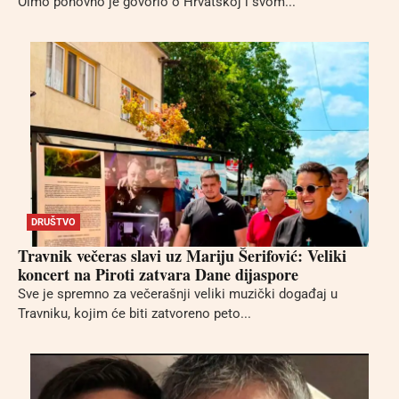
Olmo ponovno je govorio o Hrvatskoj i svom...
DRUŠTVO
Travnik večeras slavi uz Mariju Šerifović: Veliki
koncert na Piroti zatvara Dane dijaspore
Sve je spremno za večerašnji veliki muzički događaj u
Travniku, kojim će biti zatvoreno peto...