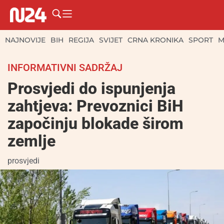
NAJNOVIJE
BIH
REGIJA
SVIJET
CRNA KRONIKA
SPORT
M
INFORMATIVNI SADRŽAJ
Prosvjedi do ispunjenja
zahtjeva: Prevoznici BiH
započinju blokade širom
zemlje
prosvjedi