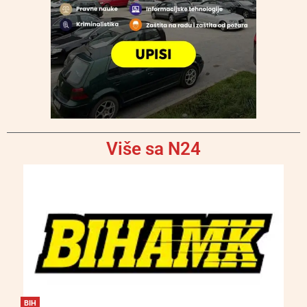
Više sa N24
BIH