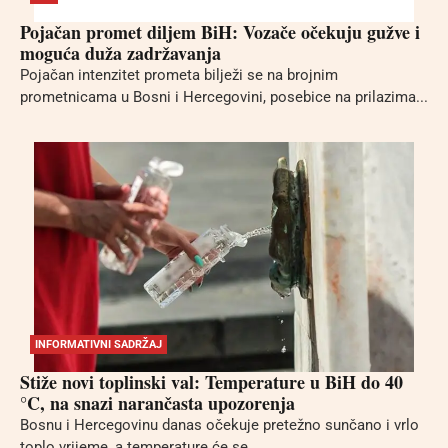
Pojačan promet diljem BiH: Vozače očekuju gužve i
moguća duža zadržavanja
Pojačan intenzitet prometa bilježi se na brojnim
prometnicama u Bosni i Hercegovini, posebice na prilazima...
INFORMATIVNI SADRŽAJ
Stiže novi toplinski val: Temperature u BiH do 40
°C, na snazi narančasta upozorenja
Bosnu i Hercegovinu danas očekuje pretežno sunčano i vrlo
toplo vrijeme, a temperature će se...