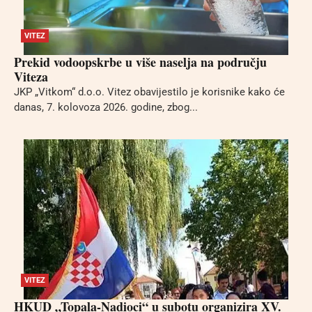
VITEZ
Prekid vodoopskrbe u više naselja na području
Viteza
JKP „Vitkom“ d.o.o. Vitez obavijestilo je korisnike kako će
danas, 7. kolovoza 2026. godine, zbog...
VITEZ
HKUD „Topala-Nadioci“ u subotu organizira XV.