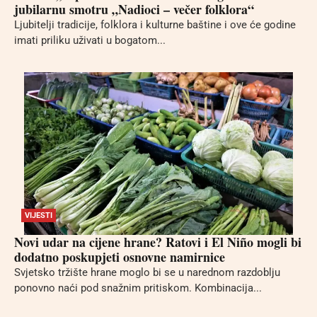
jubilarnu smotru „Nadioci – večer folklora“
Ljubitelji tradicije, folklora i kulturne baštine i ove će godine
imati priliku uživati u bogatom...
VIJESTI
Novi udar na cijene hrane? Ratovi i El Niño mogli bi
dodatno poskupjeti osnovne namirnice
Svjetsko tržište hrane moglo bi se u narednom razdoblju
ponovno naći pod snažnim pritiskom. Kombinacija...