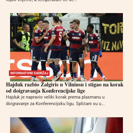
INFORMATIVNI SADRŽAJ
Hajduk razbio Žalgiris u Vilniusu i stigao na korak
od doigravanja Konferencijske lige
Hajduk je napravio veliki korak prema plasmanu u
doigravanje za Konferencijsku ligu. Splićani su u...