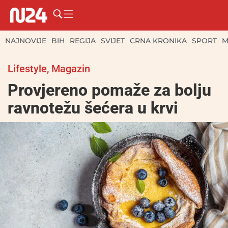
NAJNOVIJE
BIH
REGIJA
SVIJET
CRNA KRONIKA
SPORT
M
Lifestyle
,
Magazin
Provjereno pomaže za bolju
ravnotežu šećera u krvi