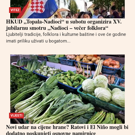
VITEZ
HKUD „Topala-Nadioci“ u subotu organizira XV.
jubilarnu smotru „Nadioci – večer folklora“
Ljubitelji tradicije, folklora i kulturne baštine i ove će godine
imati priliku uživati u bogatom...
VIJESTI
Novi udar na cijene hrane? Ratovi i El Niño mogli bi
dodatno poskupjeti osnovne namirnice