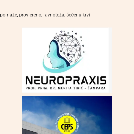
pomaže
,
provjereno
,
ravnoteža
,
šećer u krvi