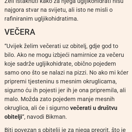
Želi istaknuti kako za njega ugljikohidrati nisu
najgora stvar na svijetu, ali isto ne misli o
rafiniranim ugljikohidratima.
VEČERA
“Uvijek želim večerati uz obitelj, gdje god to
bilo. Ako ne mogu izbjeći namirnice za večeru
koje sadrže ugljikohidrate, obično pojedem
samo ono što se nalazi na pizzi. No ako mi kćer
pripremi tjesteninu s mesnim okruglicama,
sigurno ću ih pojesti jer ih je ona pripremila, ali
malo. Možda zato pojedem manje mesnih
okruglica, ali će i sigurno
večerati u društvu
obitelji
“, navodi Bikman.
Biti povezan s obitelji je za njega preorit, što je