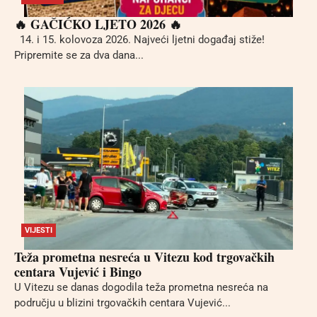
🔥 GAČIĆKO LJETO 2026 🔥
14. i 15. kolovoza 2026. Najveći ljetni događaj stiže!
Pripremite se za dva dana...
VIJESTI
Teža prometna nesreća u Vitezu kod trgovačkih
centara Vujević i Bingo
U Vitezu se danas dogodila teža prometna nesreća na
području u blizini trgovačkih centara Vujević...