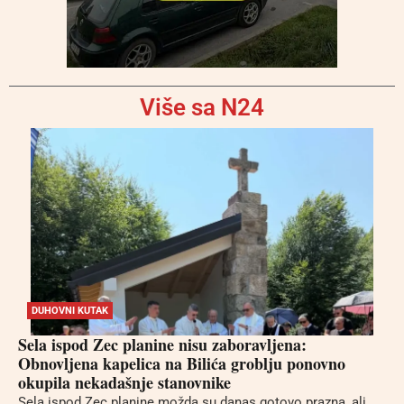
Više sa N24
DUHOVNI KUTAK
Sela ispod Zec planine nisu zaboravljena:
Obnovljena kapelica na Bilića groblju ponovno
okupila nekadašnje stanovnike
Sela ispod Zec planine možda su danas gotovo prazna, ali