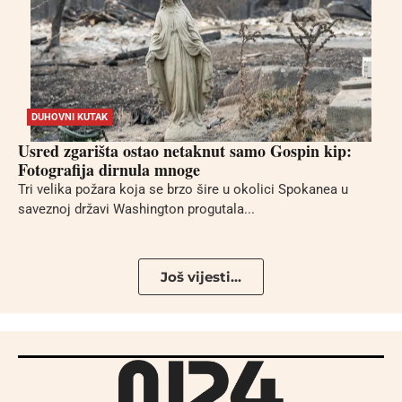
DUHOVNI KUTAK
Usred zgarišta ostao netaknut samo Gospin kip:
Fotografija dirnula mnoge
Tri velika požara koja se brzo šire u okolici Spokanea u
saveznoj državi Washington progutala...
Još vijesti...