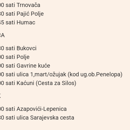
00 sati Trnovača
0 sati Pajić Polje
45 sati Humac
ČA
30 sati Bukovci
0 sati Polje
00 sati Gavrine kuće
00 sati ulica 1,mart/ožujak (kod ug.ob.Penelopa)
0 sati Kaćuni (Cesta za Silos)
K
00 sati Azapovići-Lepenica
0 sati ulica Sarajevska cesta