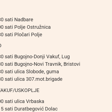
30 sati Nadbare
0 sati Polje Ostružnica
0 sati Pločari Polje
O
30 sati Bugojno-Donji Vakuf, Lug
0 sati Bugojno-Novi Travnik, Bristovi
30 sati ulica Slobode, guma
30 sati ulica 307.mot.brigade
VAKUF/USKOPLJE
0 sati ulica Vrbaska
15 sati Duratbegović Dolac