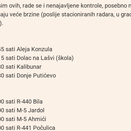
sim ovih, rade se i nenajavljene kontrole, posebno
jaju veće brzine (poslije stacioniranih radara, u gr
).
45 sati Aleja Konzula
5 sati Dolac na Lašvi (škola)
0 sati Kalibunar
30 sati Donje Putićevo
0 sati R-440 Bila
00 sati M-5 Jardol
00 sati M-5 Ahmići
00 sati R-441 Počulica