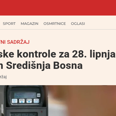
SPORT
MAGAZIN
OSMRTNICE
OGLASI
NI SADRŽAJ
ke kontrole za 28. lipnja
n Središnja Bosna
ržaj