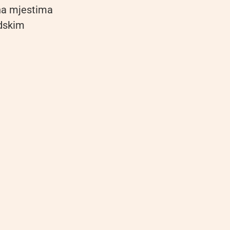
 na mjestima
adskim