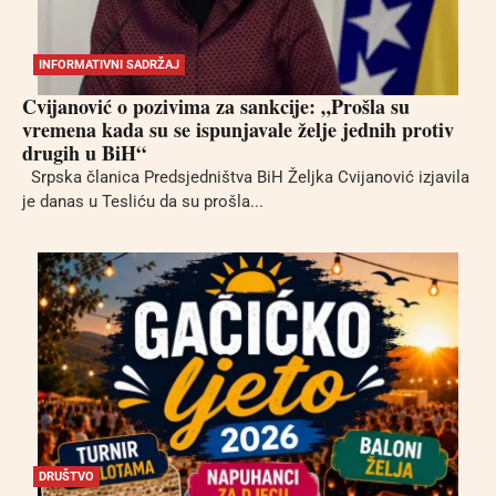
INFORMATIVNI SADRŽAJ
Cvijanović o pozivima za sankcije: „Prošla su
vremena kada su se ispunjavale želje jednih protiv
drugih u BiH“
Srpska članica Predsjedništva BiH Željka Cvijanović izjavila
je danas u Tesliću da su prošla...
DRUŠTVO