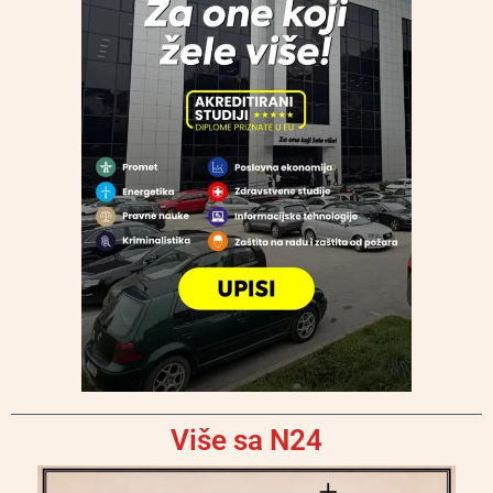
Više sa N24