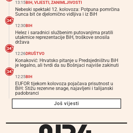
13:15
BIH
,
VIJESTI
,
ZANIMLJIVOSTI
Nebeski spektakl 12. kolovoza: Potpuna pomrčina
Sunca bit će djelomično vidljiva i iz BiH
12:30
BIH
Helez i saradnici službenim putovanjima pratili
utakmice reprezentacije BiH, troškove snosila
država
12:26
DRUŠTVO
Konaković: Hrvatsko pitanje u Predsjedništvu BiH
je legalno, ali tvrdi da su Bošnjaci najviše zakinuti
12:25
BIH
EUFOR tijekom kolovoza pojačava prisutnost u
BiH: Stižu rezervne snage, najavljeni i talijanski
padobranci
Još vijesti