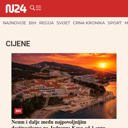
NAJNOVIJE
BIH
REGIJA
SVIJET
CRNA KRONIKA
SPORT
M
CIJENE
BIH
Neum i dalje među najpovoljnijim
destinacijama na Jadranu: Kava od 1 eura,