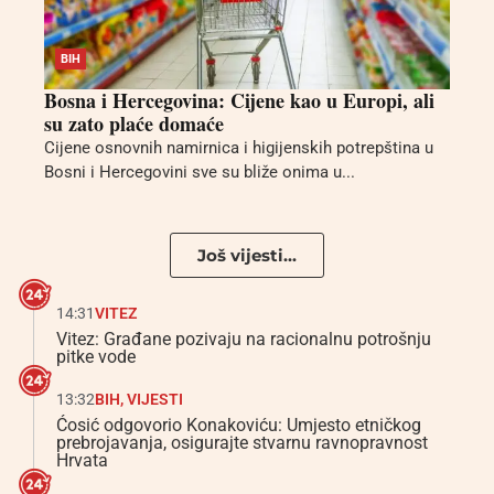
BIH
Bosna i Hercegovina: Cijene kao u Europi, ali
su zato plaće domaće
Cijene osnovnih namirnica i higijenskih potrepština u
Bosni i Hercegovini sve su bliže onima u...
Još vijesti...
14:31
VITEZ
Vitez: Građane pozivaju na racionalnu potrošnju
pitke vode
13:32
BIH
,
VIJESTI
Ćosić odgovorio Konakoviću: Umjesto etničkog
prebrojavanja, osigurajte stvarnu ravnopravnost
Hrvata