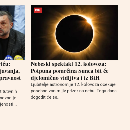
BIH
iću:
Nebeski spektakl 12. kolovoza:
javanja,
Potpuna pomrčina Sunca bit će
opravnost
djelomično vidljiva i iz BiH
Ljubitelje astronomije 12. kolovoza očekuje
posebno zanimljiv prizor na nebu. Toga dana
itutivnih
dogodit će se...
onovno je
jenosti...