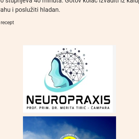
0 stupnjeva 40 minuta. Gotov kolač izvaditi iz kalu
hu i poslužiti hladan.
,
recept