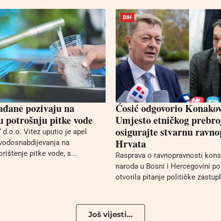
BIH
ađane pozivaju na
Ćosić odgovorio Konakov
u potrošnju pitke vode
Umjesto etničkog prebro
osigurajte stvarnu ravn
d.o.o. Vitez uputio je apel
Hrvata
vodosnabdijevanja na
rištenje pitke vode, s...
Rasprava o ravnopravnosti konst
naroda u Bosni i Hercegovini p
otvorila pitanje političke zastupl
Još vijesti...