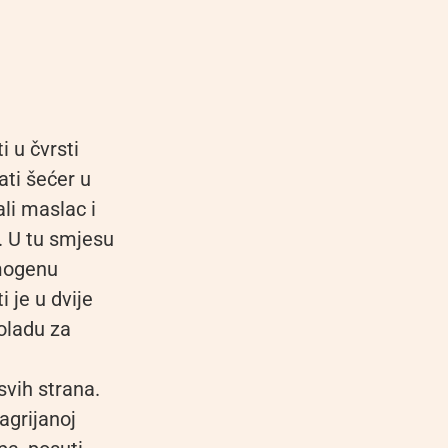
i u čvrsti
ati šećer u
li maslac i
i. U tu smjesu
omogenu
 je u dvije
koladu za
svih strana.
agrijanoj