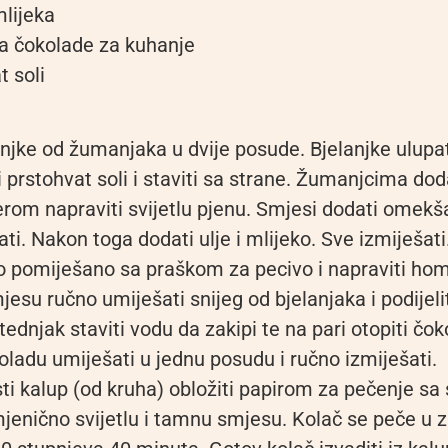
lijeka
a čokolade za kuhanje
t soli
anjke od žumanjaka u dvije posude. Bjelanjke ulupat
i prstohvat soli i staviti sa strane. Žumanjcima dod
rom napraviti svijetlu pjenu. Smjesi dodati omekša
ti. Nakon toga dodati ulje i mlijeko. Sve izmiješat
o pomiješano sa praškom za pecivo i napraviti h
esu ručno umiješati snijeg od bjelanjaka i podijeliti
ednjak staviti vodu da zakipi te na pari otopiti čo
ladu umiješati u jednu posudu i ručno izmiješati.
i kalup (od kruha) obložiti papirom za pečenje sa 
jenično svijetlu i tamnu smjesu. Kolač se peče u z