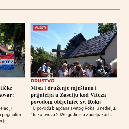
VIJESTI
DRUSTVO
stičke
Misa i druženje mještana i
kovar:
prijatelja u Zaselju kod Viteza
povodom obljetnice sv. Roka
elaciji
U povodu blagdana svetog Roka, u nedjelju,
 poginulim
16. kolovoza 2026. godine, u Zaselju kod...
 je...