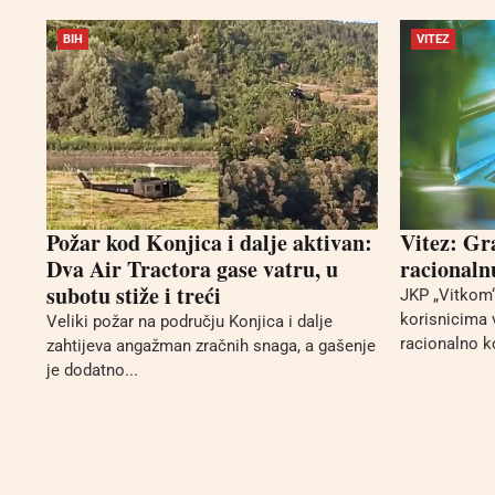
BIH
VITEZ
Požar kod Konjica i dalje aktivan:
Vitez: Gr
Dva Air Tractora gase vatru, u
racionaln
subotu stiže i treći
JKP „Vitkom“ 
korisnicima 
Veliki požar na području Konjica i dalje
racionalno ko
zahtijeva angažman zračnih snaga, a gašenje
je dodatno...