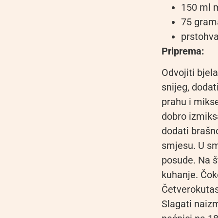
150 ml m
75 gram
prstohva
Priprema:
Odvojiti bjel
snijeg, dodat
prahu i mikse
dobro izmiksa
dodati brašn
smjesu. U smj
posude. Na št
kuhanje. Čoko
Četverokutast
Slagati naizm