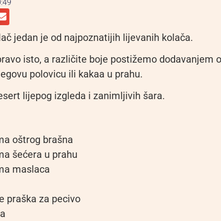
:49
č jedan je od najpoznatijih lijevanih kolača.
pravo isto, a različite boje postižemo dodavanjem 
egovu polovicu ili kakaa u prahu.
esert lijepog izgleda i zanimljivih šara.
ma oštrog brašna
ma šećera u prahu
ma maslaca
e praška za pecivo
ja