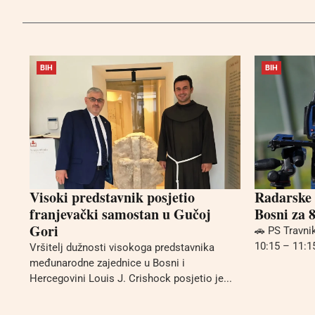
BIH
BIH
Visoki predstavnik posjetio
Radarske 
franjevački samostan u Gučoj
Bosni za 8
Gori
🚗 PS Travni
10:15 – 11:15
Vršitelj dužnosti visokoga predstavnika
međunarodne zajednice u Bosni i
Hercegovini Louis J. Crishock posjetio je...