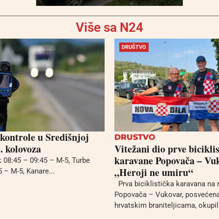
Više sa N24
DRUŠTVO
kontrole u Središnjoj
DRUSTVO
. kolovoza
Vitežani dio prve bicikli
karavane Popovača – Vu
k 08:45 – 09:45 – M-5, Turbe
„Heroji ne umiru“
 – M-5, Kanare...
Prva biciklistička karavana na r
Popovača – Vukovar, posvećena
hrvatskim braniteljicama, okupila