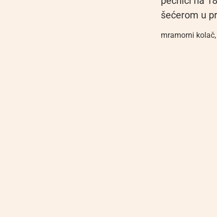
pećnici na 18
šećerom u pra
mramorni kolač