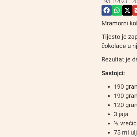
19/01/2023
20
Mramorni kola
Tijesto je za
čokolade u nj
Rezultat je d
Sastojci:
190 gra
190 gra
120 gra
3 jaja
½ vrećic
75 ml ul