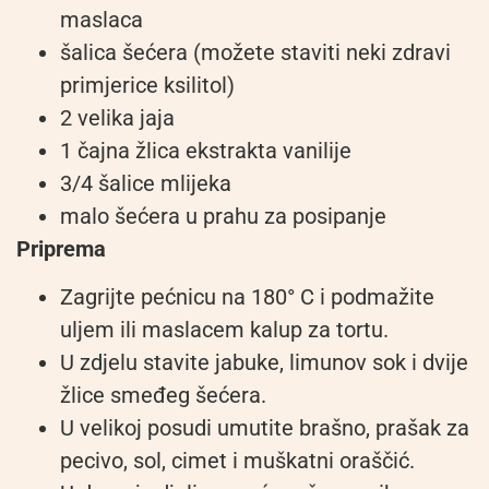
maslaca
šalica šećera (možete staviti neki zdravi
primjerice ksilitol)
2 velika jaja
1 čajna žlica ekstrakta vanilije
3/4 šalice mlijeka
malo šećera u prahu za posipanje
Priprema
Zagrijte pećnicu na 180° C i podmažite
uljem ili maslacem kalup za tortu.
U zdjelu stavite jabuke, limunov sok i dvije
žlice smeđeg šećera.
U velikoj posudi umutite brašno, prašak za
pecivo, sol, cimet i muškatni oraščić.