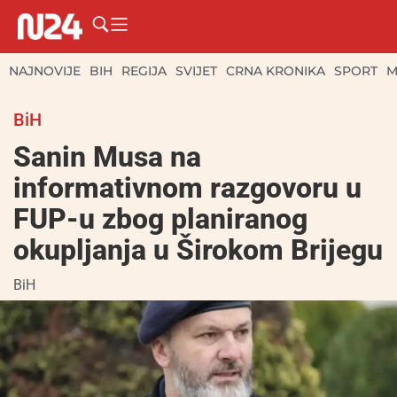
NAJNOVIJE
BIH
REGIJA
SVIJET
CRNA KRONIKA
SPORT
M
BiH
Sanin Musa na
informativnom razgovoru u
FUP-u zbog planiranog
okupljanja u Širokom Brijegu
BiH