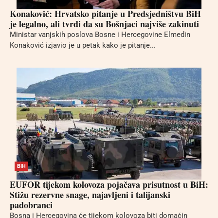
Konaković: Hrvatsko pitanje u Predsjedništvu BiH
je legalno, ali tvrdi da su Bošnjaci najviše zakinuti
Ministar vanjskih poslova Bosne i Hercegovine Elmedin
Konaković izjavio je u petak kako je pitanje...
BIH
EUFOR tijekom kolovoza pojačava prisutnost u BiH:
Stižu rezervne snage, najavljeni i talijanski
padobranci
Bosna i Hercegovina će tijekom kolovoza biti domaćin