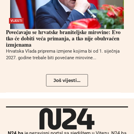
VIJESTI
Povećavaju se hrvatske braniteljske mirovine: Evo
tko će dobiti veća primanja, a tko nije obuhvaćen
izmjenama
Hrvatska Vlada priprema izmjene kojima bi od 1. siječnja
2027. godine trebale biti povećane mirovine...
Još vijesti...
N24.ba
je nezavisni portal sa sjedištem u Vitezu. N24.ba