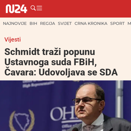
NAJNOVIJE
BIH
REGIJA
SVIJET
CRNA KRONIKA
SPORT
M
Vijesti
Schmidt traži popunu
Ustavnoga suda FBiH,
Čavara: Udovoljava se SDA