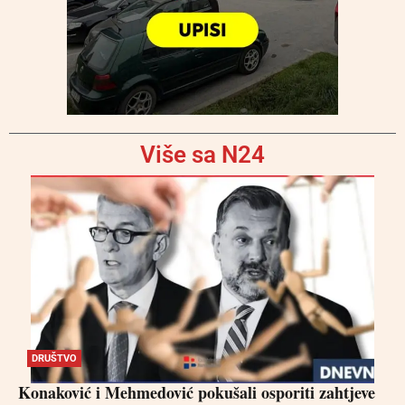
Više sa N24
DRUŠTVO
Konaković i Mehmedović pokušali osporiti zahtjeve