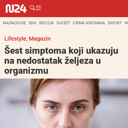
NAJNOVIJE
BIH
REGIJA
SVIJET
CRNA KRONIKA
SPORT
M
Lifestyle
,
Magazin
Šest simptoma koji ukazuju
na nedostatak željeza u
organizmu