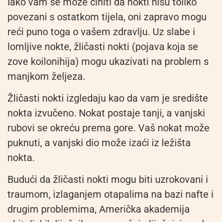
Iako vam se može činiti da nokti nisu toliko
povezani s ostatkom tijela, oni zapravo mogu
reći puno toga o vašem zdravlju. Uz slabe i
lomljive nokte, žličasti nokti (pojava koja se
zove koilonihija) mogu ukazivati na problem s
manjkom željeza.
Žličasti nokti izgledaju kao da vam je središte
nokta izvučeno. Nokat postaje tanji, a vanjski
rubovi se okreću prema gore. Vaš nokat može
puknuti, a vanjski dio može izaći iz ležišta
nokta.
Budući da žličasti nokti mogu biti uzrokovani i
traumom, izlaganjem otapalima na bazi nafte i
drugim problemima, Američka akademija