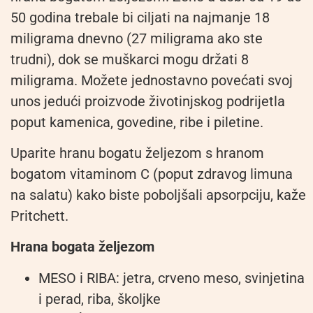
50 godina trebale bi ciljati na najmanje 18
miligrama dnevno (27 miligrama ako ste
trudni), dok se muškarci mogu držati 8
miligrama. Možete jednostavno povećati svoj
unos jedući proizvode životinjskog podrijetla
poput kamenica, govedine, ribe i piletine.
Uparite hranu bogatu željezom s hranom
bogatom vitaminom C (poput zdravog limuna
na salatu) kako biste poboljšali apsorpciju, kaže
Pritchett.
Hrana bogata željezom
MESO i RIBA: jetra, crveno meso, svinjetina
i perad, riba, školjke