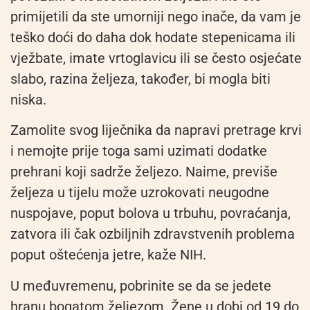
primijetili da ste umorniji nego inače, da vam je
teško doći do daha dok hodate stepenicama ili
vježbate, imate vrtoglavicu ili se često osjećate
slabo, razina željeza, također, bi mogla biti
niska.
Zamolite svog liječnika da napravi pretrage krvi
i nemojte prije toga sami uzimati dodatke
prehrani koji sadrže željezo. Naime, previše
željeza u tijelu može uzrokovati neugodne
nuspojave, poput bolova u trbuhu, povraćanja,
zatvora ili čak ozbiljnih zdravstvenih problema
poput oštećenja jetre, kaže NIH.
U međuvremenu, pobrinite se da se jedete
hranu bogatom željezom. Žene u dobi od 19 do