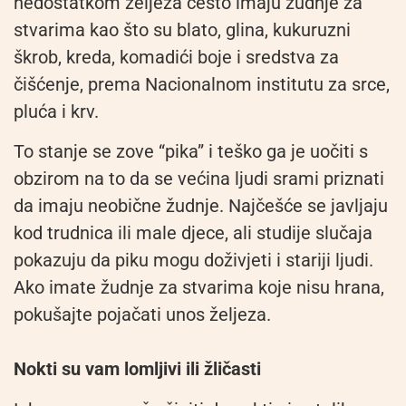
nedostatkom željeza često imaju žudnje za
stvarima kao što su blato, glina, kukuruzni
škrob, kreda, komadići boje i sredstva za
čišćenje, prema Nacionalnom institutu za srce,
pluća i krv.
To stanje se zove “pika” i teško ga je uočiti s
obzirom na to da se većina ljudi srami priznati
da imaju neobične žudnje. Najčešće se javljaju
kod trudnica ili male djece, ali studije slučaja
pokazuju da piku mogu doživjeti i stariji ljudi.
Ako imate žudnje za stvarima koje nisu hrana,
pokušajte pojačati unos željeza.
Nokti su vam lomljivi ili žličasti