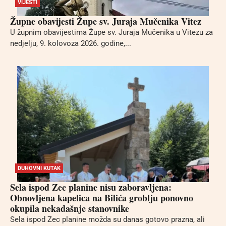
VIJESTI
Župne obavijesti Župe sv. Juraja Mučenika Vitez
U župnim obavijestima Župe sv. Juraja Mučenika u Vitezu za
nedjelju, 9. kolovoza 2026. godine,...
DUHOVNI KUTAK
Sela ispod Zec planine nisu zaboravljena:
Obnovljena kapelica na Bilića groblju ponovno
okupila nekadašnje stanovnike
Sela ispod Zec planine možda su danas gotovo prazna, ali