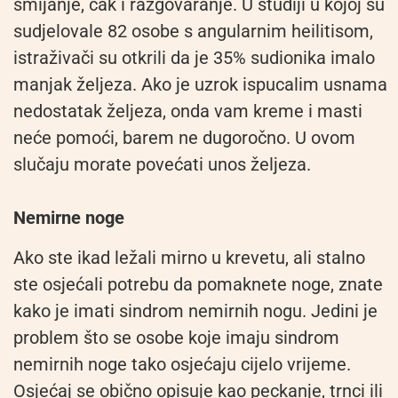
smijanje, čak i razgovaranje. U studiji u kojoj su
sudjelovale 82 osobe s angularnim heilitisom,
istraživači su otkrili da je 35% sudionika imalo
manjak željeza. Ako je uzrok ispucalim usnama
nedostatak željeza, onda vam kreme i masti
neće pomoći, barem ne dugoročno. U ovom
slučaju morate povećati unos željeza.
Nemirne noge
Ako ste ikad ležali mirno u krevetu, ali stalno
ste osjećali potrebu da pomaknete noge, znate
kako je imati sindrom nemirnih nogu. Jedini je
problem što se osobe koje imaju sindrom
nemirnih noge tako osjećaju cijelo vrijeme.
Osjećaj se obično opisuje kao peckanje, trnci ili