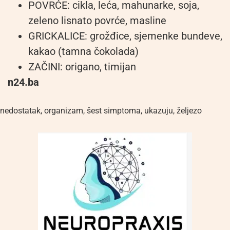
POVRĆE: cikla, leća, mahunarke, soja,
zeleno lisnato povrće, masline
GRICKALICE: grožđice, sjemenke bundeve,
kakao (tamna čokolada)
ZAČINI: origano, timijan
n24.ba
nedostatak
,
organizam
,
šest simptoma
,
ukazuju
,
željezo