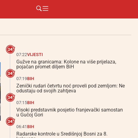
07:22
VIJESTI
Gužve na granicama: Kolone na više prijelaza,
pojačan promet diljem BiH
07:19
BIH
Zenički rudari četvrtu noć proveli pod zemljom: Ne
odustaju od svojih zahtjeva
07:15
BIH
Visoki predstavnik posjetio franjevački samostan
u Gučoj Gori
06:41
BIH
Radarske kontrole u Središnjoj Bosni za 8.