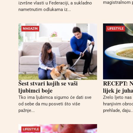
magistralnom p
izvršne vlasti u Federaciji, a sukladno
nametnutim odlukama iz...
MAGAZIN
LIFESTYLE
Šest stvari kojih se vaši
RECEPT: Na
ljubimci boje
lijek je juh
Tko ima ljubimca sigurno će dati sve
Zrelo ljeto nas
od sebe da mu posveti što više
hranjivim obro
pažnje...
prehlade, daju..
LIFESTYLE