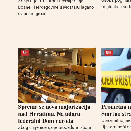
osoba poginula
Zrinjski je u 11. kolu Premijer lige
poginula u suda
Bosne i Hercegovine u Mostaru lagano
svladao Igman...
BIH
BIH
Sprema se nova majorizacija
Prometna n
nad Hrvatima. Na udaru
Smrtno str
federalni Dom naroda
Uprometnoj nes
tijekom noći s
Zbog činjenice da je procedura izbora