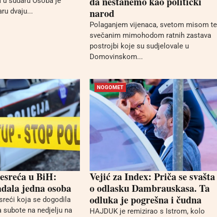
da nestanemo kao politički
 u sudaru Osoba je
narod
ru dvaju...
Polaganjem vijenaca, svetom misom te
svečanim mimohodom ratnih zastava
postrojbi koje su sudjelovale u
Domovinskom...
NOGOMET
esreća u BiH:
Vejić za Index: Priča se svašta
adala jedna osoba
o odlasku Dambrauskasa. Ta
odluka je pogrešna i čudna
reći koja se dogodila
a subote na nedjelju na
HAJDUK je remizirao s Istrom, kolo