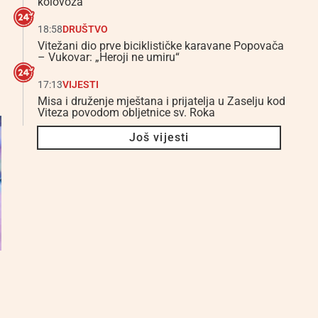
kolovoza
18:58
DRUŠTVO
Vitežani dio prve biciklističke karavane Popovača
– Vukovar: „Heroji ne umiru“
17:13
VIJESTI
Misa i druženje mještana i prijatelja u Zaselju kod
Viteza povodom obljetnice sv. Roka
Još vijesti