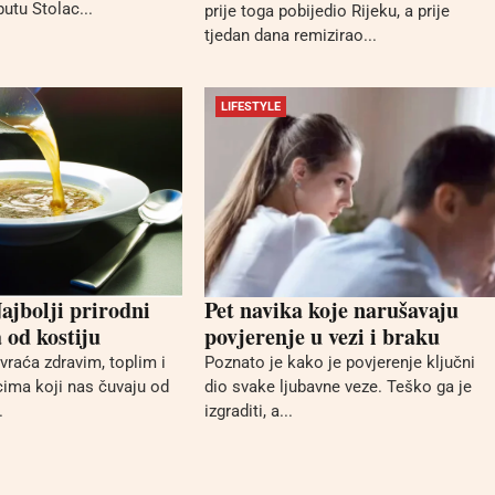
utu Stolac...
prije toga pobijedio Rijeku, a prije
tjedan dana remizirao...
LIFESTYLE
jbolji prirodni
Pet navika koje narušavaju
a od kostiju
povjerenje u vezi i braku
 vraća zdravim, toplim i
Poznato je kako je povjerenje ključni
cima koji nas čuvaju od
dio svake ljubavne veze. Teško ga je
.
izgraditi, a...