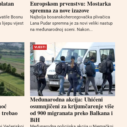
platan
Europskom prvenstvu: Mostarka
spremna za nove izazove
vatile Bosnu
Najbolja bosanskohercegovačka plivačica
 lijepu vijest
Lana Pudar spremna je za novi veliki nastup
na međunarodnoj sceni. Nakon...
VIJESTI
Međunarodna akcija: Uhićeni
moć
osumnjičeni za krijumčarenje više
 trebao
od 900 migranata preko Balkana i
BiH
j Večeriskoj
Međunarodna policijska akcija u Njemačkoj