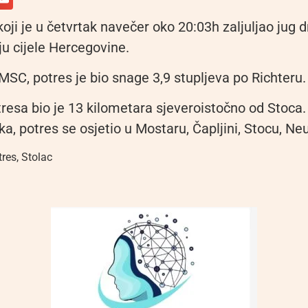
koji je u četvrtak navečer oko 20:03h zaljuljao jug d
ju cijele Hercegovine.
MSC, potres je bio snage 3,9 stupljeva po Richteru.
resa bio je 13 kilometara sjeveroistočno od Stoca.
eska, potres se osjetio u Mostaru, Čapljini, Stocu, 
tres
,
Stolac