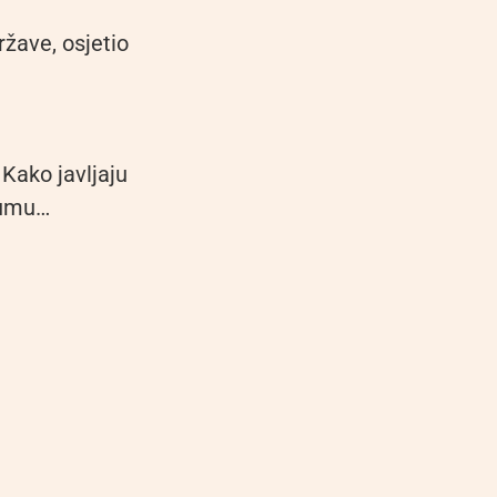
ržave, osjetio
 Kako javljaju
Neumu…