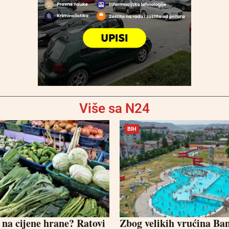
Više sa N24
BIH
 na cijene hrane? Ratovi
Zbog velikih vrućina Ba