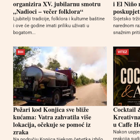
organizira XV. jubilarnu smotru
i El Niño
„Nadioci – večer folklora“
poskupjet
Ljubitelji tradicije, folklora i kulturne baštine
Svjetsko trž
i ove će godine imati priliku uživati u
narednom ra
bogatom...
snažnim prit
BIH
VITEZ
Požari kod Konjica sve bliže
Cocktail 
kućama: Vatra zahvatila više
Kreativna 
lokacija, očekuje se pomoć iz
u Caffe H
zraka
Nakon uspješ
reakcija sud
Na području Konjica tijekom četvrtka izbilo