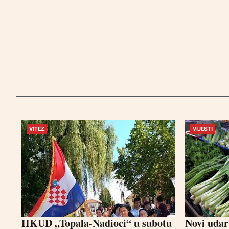
VITEZ
VIJESTI
HKUD „Topala-Nadioci“ u subotu
Novi udar