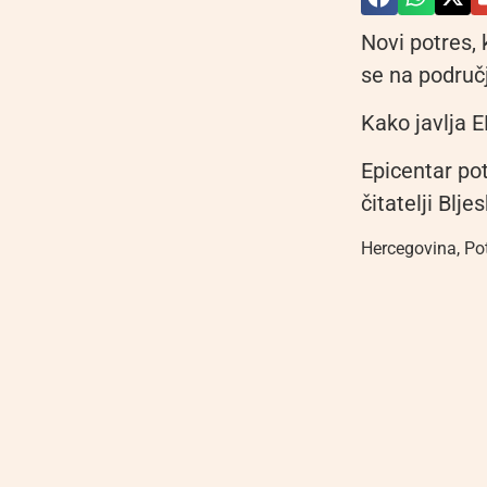
Novi potres, 
se na područ
Kako javlja E
Epicentar pot
čitatelji Blj
Hercegovina
,
Po