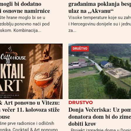
 mogli bi dodatno
građanima poklanja bes
i osnovne namirnice
ulaz na „Akvanu“
ište hrane moglo bi se u
Visoke temperature koje su zah
zdoblju ponovno naći pod
i Hercegovinu donijele su i jednu
iskom. Kombinacija...
za...
DRUŠTVO
& Art ponovno u Vitezu:
DRUSTVO
večer 11. kolovoza stiže
Donja Večeriska: Uz po
ouse
donatora dom bi do zime
dobiti krov
ne prve radionice i odličnih
ionika, Cocktail & Art ponovno
Projekt izgradnje doma u Donjo