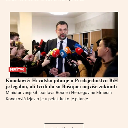
DRUŠTVO
Konaković: Hrvatsko pitanje u Predsjedništvu BiH
je legalno, ali tvrdi da su Bošnjaci najviše zakinuti
Ministar vanjskih poslova Bosne i Hercegovine Elmedin
Konaković izjavio je u petak kako je pitanje...