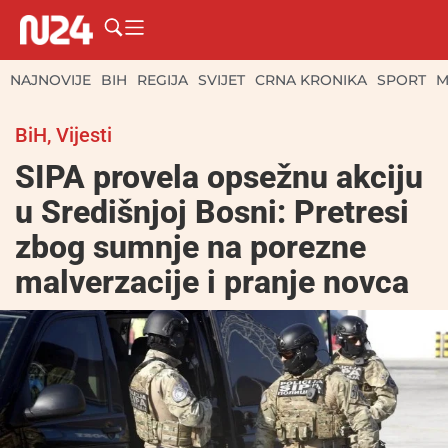
NAJNOVIJE
BIH
REGIJA
SVIJET
CRNA KRONIKA
SPORT
M
BiH
,
Vijesti
SIPA provela opsežnu akciju
u Središnjoj Bosni: Pretresi
zbog sumnje na porezne
malverzacije i pranje novca