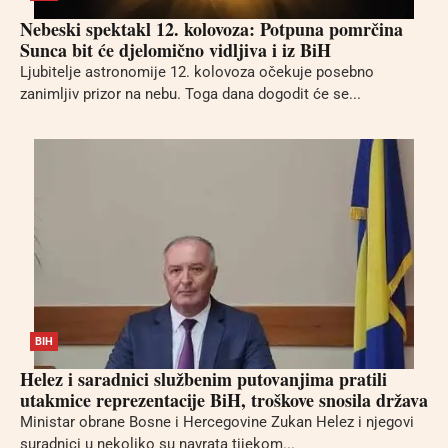
Nebeski spektakl 12. kolovoza: Potpuna pomrčina
Sunca bit će djelomično vidljiva i iz BiH
Ljubitelje astronomije 12. kolovoza očekuje posebno
zanimljiv prizor na nebu. Toga dana dogodit će se...
BIH
Helez i saradnici službenim putovanjima pratili
utakmice reprezentacije BiH, troškove snosila država
Ministar obrane Bosne i Hercegovine Zukan Helez i njegovi
suradnici u nekoliko su navrata tijekom...