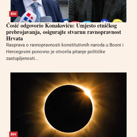
BIH
Ćosić odgovorio Konakoviću: Umjesto etničkog
prebrojavanja, osigurajte stvarnu ravnopravnost
Hrvata
Rasprava o ravnopravnosti konstitutivnih naroda u Bosni i
Hercegovini ponovno je otvorila pitanje političke
zastupljenosti...
BIH