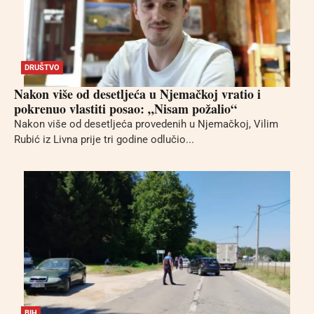
DRUŠTVO
Nakon više od desetljeća u Njemačkoj vratio i
pokrenuo vlastiti posao: „Nisam požalio“
Nakon više od desetljeća provedenih u Njemačkoj, Vilim
Rubić iz Livna prije tri godine odlučio...
BIH