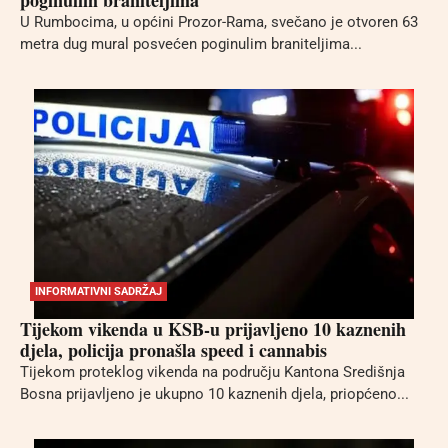
U Rumbocima, u općini Prozor-Rama, svečano je otvoren 63
metra dug mural posvećen poginulim braniteljima...
INFORMATIVNI SADRŽAJ
Tijekom vikenda u KSB-u prijavljeno 10 kaznenih
djela, policija pronašla speed i cannabis
Tijekom proteklog vikenda na području Kantona Središnja
Bosna prijavljeno je ukupno 10 kaznenih djela, priopćeno...