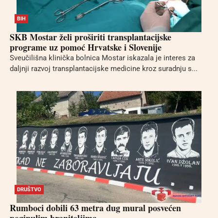
BIH
SKB Mostar želi proširiti transplantacijske
programe uz pomoć Hrvatske i Slovenije
Sveučilišna klinička bolnica Mostar iskazala je interes za
daljnji razvoj transplantacijske medicine kroz suradnju s...
DRUŠTVO
Rumboci dobili 63 metra dug mural posvećen
poginulim braniteljima