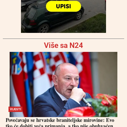
Više sa N24
VIJESTI
Povećavaju se hrvatske braniteljske mirovine: Evo
tko će dobiti veća primanja, a tko nije obuhvaćen