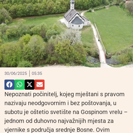
30/06/2025
05:35
Nepoznati počinitelj, kojeg mještani s pravom
nazivaju neodgovornim i bez poštovanja, u
subotu je oštetio svetište na Gospinom vrelu –
jednom od duhovno najvažnijih mjesta za
vjernike s područja srednje Bosne. Ovim