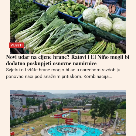
VIJESTI
Novi udar na cijene hrane? Ratovi i El Niño mogli bi
dodatno poskupjeti osnovne namirnice
Svjetsko tržište hrane moglo bi se u narednom razdoblju
ponovno naći pod snažnim pritiskom. Kombinacija...