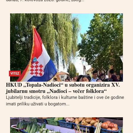
VITEZ
HKUD „Topala-Nadioci“ u subotu organizira XV.
jubilarnu smotru „Nadioci – večer folklora“
Ljubitelji tradicije, folklora i kulturne baštine i ove će godine
imati priliku uživati u bogatom...