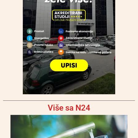
Više sa N24