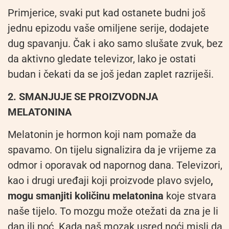
Primjerice, svaki put kad ostanete budni još
jednu epizodu vaše omiljene serije, dodajete
dug spavanju. Čak i ako samo slušate zvuk, bez
da aktivno gledate televizor, lako je ostati
budan i čekati da se još jedan zaplet razriješi.
2. SMANJUJE SE PROIZVODNJA
MELATONINA
Melatonin je hormon koji nam pomaže da
spavamo. On tijelu signalizira da je vrijeme za
odmor i oporavak od napornog dana. Televizori,
kao i drugi uređaji koji proizvode plavo svjelo
,
mogu smanjiti količinu melatonina
koje stvara
naše tijelo. To mozgu može otežati da zna je li
dan ili noć. Kada naš mozak usred noći misli da