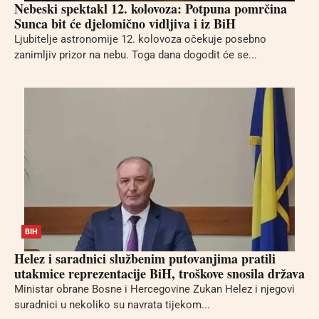
Nebeski spektakl 12. kolovoza: Potpuna pomrčina
Sunca bit će djelomično vidljiva i iz BiH
Ljubitelje astronomije 12. kolovoza očekuje posebno
zanimljiv prizor na nebu. Toga dana dogodit će se...
BIH
Helez i saradnici službenim putovanjima pratili
utakmice reprezentacije BiH, troškove snosila država
Ministar obrane Bosne i Hercegovine Zukan Helez i njegovi
suradnici u nekoliko su navrata tijekom...