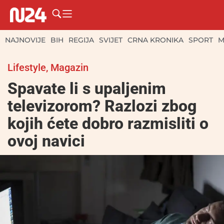
NAJNOVIJE
BIH
REGIJA
SVIJET
CRNA KRONIKA
SPORT
M
Lifestyle
,
Magazin
Spavate li s upaljenim
televizorom? Razlozi zbog
kojih ćete dobro razmisliti o
ovoj navici