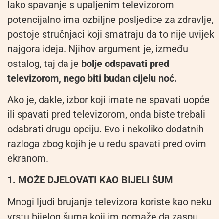
Iako spavanje s upaljenim televizorom
potencijalno ima ozbiljne posljedice za zdravlje,
postoje stručnjaci koji smatraju da to nije uvijek
najgora ideja. Njihov argument je, između
ostalog, taj da je
bolje odspavati pred
televizorom, nego biti budan cijelu noć.
Ako je, dakle, izbor koji imate ne spavati uopće
ili spavati pred televizorom, onda biste trebali
odabrati drugu opciju. Evo i nekoliko dodatnih
razloga zbog kojih je u redu spavati pred ovim
ekranom.
1. MOŽE DJELOVATI KAO BIJELI ŠUM
Mnogi ljudi brujanje televizora koriste kao neku
vrstu bijelog šuma koji im pomaže da zaspu.