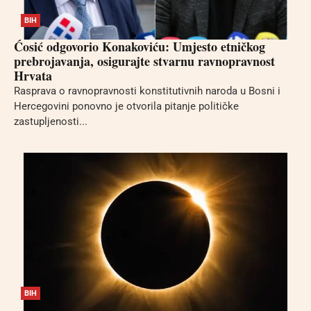
BIH
Ćosić odgovorio Konakoviću: Umjesto etničkog
prebrojavanja, osigurajte stvarnu ravnopravnost
Hrvata
Rasprava o ravnopravnosti konstitutivnih naroda u Bosni i
Hercegovini ponovno je otvorila pitanje političke
zastupljenosti...
BIH