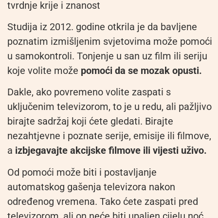
tvrdnje krije i znanost
Studija iz 2012. godine otkrila je da bavljene
poznatim izmišljenim svjetovima može pomoći
u samokontroli. Tonjenje u san uz film ili seriju
koje volite može
pomoći da se mozak opusti.
Dakle, ako povremeno volite zaspati s
uključenim televizorom, to je u redu, ali pažljivo
birajte sadržaj koji ćete gledati. Birajte
nezahtjevne i poznate serije, emisije ili filmove,
a
izbjegavajte akcijske filmove ili vijesti uživo.
Od pomoći može biti i postavljanje
automatskog gašenja televizora nakon
određenog vremena. Tako ćete zaspati pred
televizorom, ali on neće biti upaljen cijelu noć.