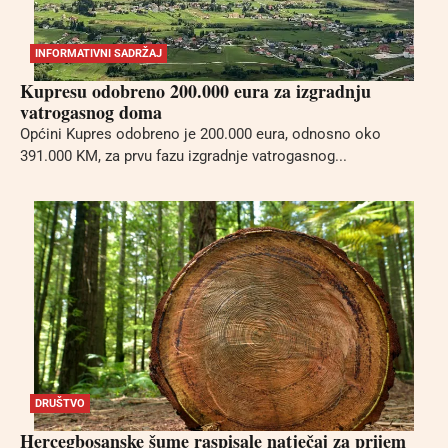
INFORMATIVNI SADRŽAJ
Kupresu odobreno 200.000 eura za izgradnju
vatrogasnog doma
Općini Kupres odobreno je 200.000 eura, odnosno oko
391.000 KM, za prvu fazu izgradnje vatrogasnog...
DRUŠTVO
Hercegbosanske šume raspisale natječaj za prijem