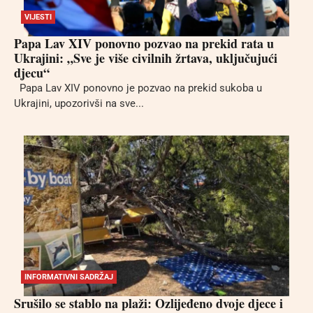
VIJESTI
Papa Lav XIV ponovno pozvao na prekid rata u
Ukrajini: „Sve je više civilnih žrtava, uključujući
djecu“
Papa Lav XIV ponovno je pozvao na prekid sukoba u
Ukrajini, upozorivši na sve...
INFORMATIVNI SADRŽAJ
Srušilo se stablo na plaži: Ozlijeđeno dvoje djece i