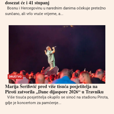
dosezat će i 41 stupanj
Bosnu i Hercegovinu u narednim danima očekuje pretežno
sunčano, ali vrlo vruće vrijeme, a...
DRUŠTVO
Marija Šerifović pred više tisuća posjetitelja na
Piroti zatvorila „Dane dijaspore 2026“ u Travniku
Više tisuća posjetitelja okupilo se sinoć na stadionu Pirota,
gdje je koncertom za pamćenje...