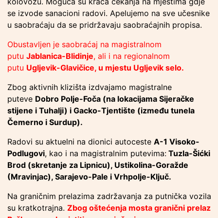
kolovozu. Moguća su kraća čekanja na mjestima gdje
se izvode sanacioni radovi. Apelujemo na sve učesnike
u saobraćaju da se pridržavaju saobraćajnih propisa.
Obustavljen je saobraćaj na magistralnom
putu
Jablanica-Blidinje
, ali i na regionalnom
putu
Ugljevik-Glavičice, u mjestu Ugljevik selo.
Zbog aktivnih klizišta izdvajamo magistralne
puteve
Dobro Polje-Foča (na lokacijama Sijeračke
stijene i Tuhalji) i Gacko-Tjentište (između tunela
Čemerno i Surdup).
Radovi su aktuelni na dionici autoceste
A-1 Visoko-
Podlugovi
, kao i na magistralnim putevima:
Tuzla-Šićki
Brod (skretanje za Lipnicu), Ustikolina-Goražde
(Mravinjac), Sarajevo-Pale i Vrhpolje-Ključ.
Na graničnim prelazima zadržavanja za putnička vozila
su kratkotrajna.
Zbog oštećenja mosta granični prelaz