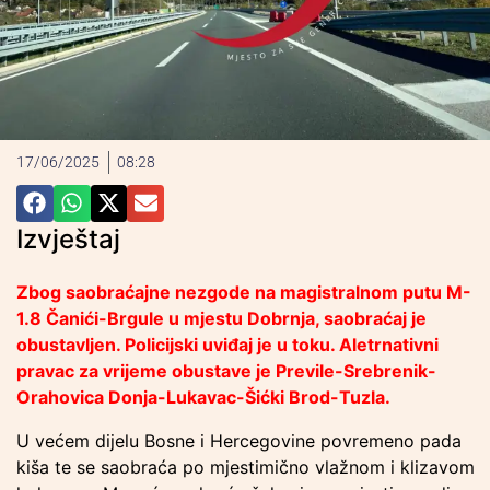
17/06/2025
08:28
Izvještaj
Zbog saobraćajne nezgode na magistralnom putu M-
1.8 Čanići-Brgule u mjestu Dobrnja, saobraćaj je
obustavljen. Policijski uviđaj je u toku. Aletrnativni
pravac za vrijeme obustave je Previle-Srebrenik-
Orahovica Donja-Lukavac-Šićki Brod-Tuzla.
U većem dijelu Bosne i Hercegovine povremeno pada
kiša te se saobraća po mjestimično vlažnom i klizavom