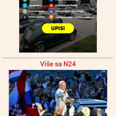
Više sa N24