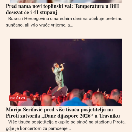
Pred nama novi toplinski val: Temperature u BiH
dosezat će i 41 stupanj
Bosnu i Hercegovinu u narednim danima očekuje pretežno
sunčano, ali vrlo vruće vrijeme, a...
DRUŠTVO
Marija Šerifović pred više tisuća posjetitelja na
Piroti zatvorila „Dane dijaspore 2026“ u Travniku
Više tisuća posjetitelja okupilo se sinoć na stadionu Pirota,
gdje je koncertom za pamćenje...