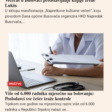
Večeras u Busovači predstavljanje knjige Irene
Lukin
U sklopu manifestacije „Napretkove kulturne večeri“, koju
povodom Dana općine Busovača organizira HKD Napredak
Busovača,...
DRUŠTVO
Više od 6.000 radnika mjesečno na bolovanju:
Poslodavci sve češće traže kontrole
Tijekom ove godine na mjesečnoj razini više od 6.000
radnika u Republici Srpskoj nalazi se...