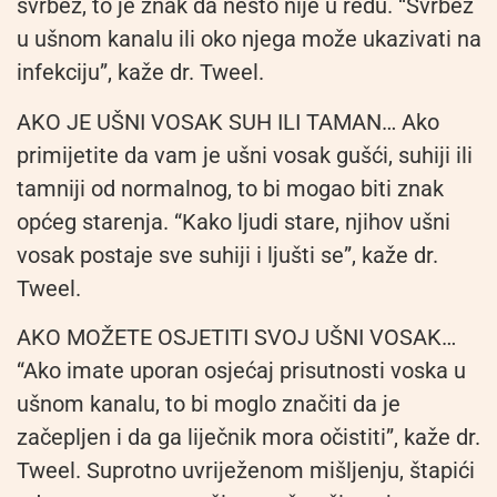
svrbež, to je znak da nešto nije u redu. “Svrbež
u ušnom kanalu ili oko njega može ukazivati na
infekciju”, kaže dr. Tweel.
AKO JE UŠNI VOSAK SUH ILI TAMAN… Ako
primijetite da vam je ušni vosak gušći, suhiji ili
tamniji od normalnog, to bi mogao biti znak
općeg starenja. “Kako ljudi stare, njihov ušni
vosak postaje sve suhiji i ljušti se”, kaže dr.
Tweel.
AKO MOŽETE OSJETITI SVOJ UŠNI VOSAK…
“Ako imate uporan osjećaj prisutnosti voska u
ušnom kanalu, to bi moglo značiti da je
začepljen i da ga liječnik mora očistiti”, kaže dr.
Tweel. Suprotno uvriježenom mišljenju, štapići