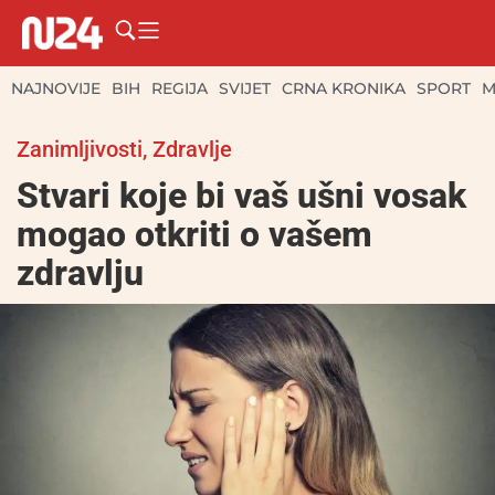
NAJNOVIJE
BIH
REGIJA
SVIJET
CRNA KRONIKA
SPORT
M
Zanimljivosti
,
Zdravlje
Stvari koje bi vaš ušni vosak
mogao otkriti o vašem
zdravlju