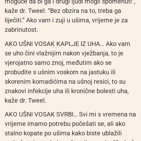
moguće da bi ga i drugi ljudi mogli spomenuti”,
kaže dr. Tweel. “Bez obzira na to, treba ga
liječiti.” Ako vam i zuji u ušima, vrijeme je za
zabrinutost.
AKO UŠNI VOSAK KAPLJE IZ UHA… Ako vam
se uho čini vlažnijim nakon vježbanja, to je
vjerojatno samo znoj, međutim ako se
probudite s ušnim voskom na jastuku ili
skorenim komadićima na ušnoj resici, to su
znakovi infekcije uha ili kronične bolesti uha,
kaže dr. Tweel.
AKO UŠNI VOSAK SVRBI… Svi mi s vremena na
vrijeme imamo potrebu počešati se, ali ako
stalno kopate po ušima kako biste ublažili