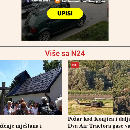
Više sa N24
BIH
Požar kod Konjica i dalj
uženje mještana i
Dva Air Tractora gase va