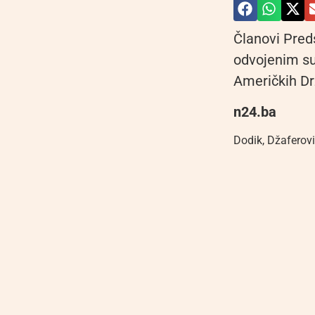
Članovi Pred
odvojenim su
Američkih Dr
n24.ba
Dodik
,
Džaferov