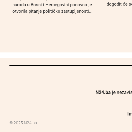
dogodit će se
naroda u Bosni i Hercegovini ponovno je
otvorila pitanje političke zastupljenosti...
N24.ba
je nezavis
Im
© 2025 N24.ba