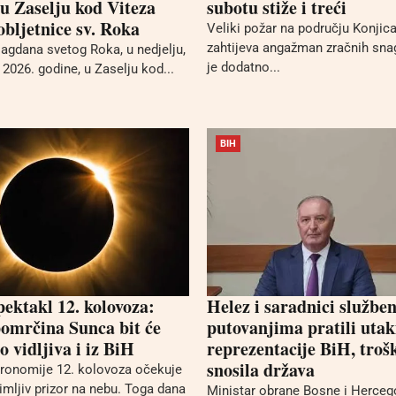
 u Zaselju kod Viteza
subotu stiže i treći
bljetnice sv. Roka
Veliki požar na području Konjica 
zahtijeva angažman zračnih sna
gdana svetog Roka, u nedjelju,
je dodatno...
2026. godine, u Zaselju kod...
BIH
pektakl 12. kolovoza:
Helez i saradnici službe
omrčina Sunca bit će
putovanjima pratili uta
 vidljiva i iz BiH
reprezentacije BiH, troš
snosila država
stronomije 12. kolovoza očekuje
mljiv prizor na nebu. Toga dana
Ministar obrane Bosne i Herceg