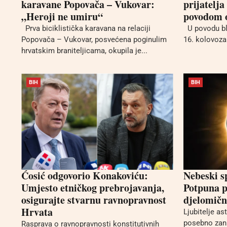
karavane Popovača – Vukovar:
prijatelja
„Heroji ne umiru“
povodom o
Prva biciklistička karavana na relaciji
U povodu bla
Popovača – Vukovar, posvećena poginulim
16. kolovoza 
hrvatskim braniteljicama, okupila je...
BIH
BIH
Ćosić odgovorio Konakoviću:
Nebeski s
Umjesto etničkog prebrojavanja,
Potpuna p
osigurajte stvarnu ravnopravnost
djelomično
Hrvata
Ljubitelje a
posebno zani
Rasprava o ravnopravnosti konstitutivnih