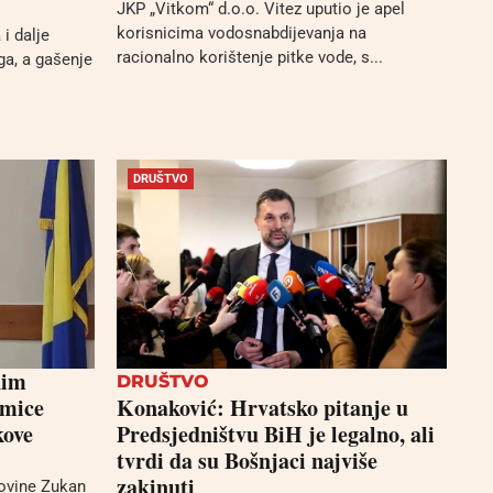
JKP „Vitkom“ d.o.o. Vitez uputio je apel
korisnicima vodosnabdijevanja na
i dalje
racionalno korištenje pitke vode, s...
ga, a gašenje
DRUŠTVO
nim
DRUŠTVO
kmice
Konaković: Hrvatsko pitanje u
kove
Predsjedništvu BiH je legalno, ali
tvrdi da su Bošnjaci najviše
zakinuti
ovine Zukan