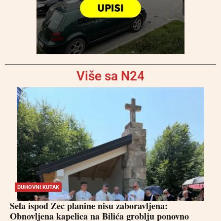
Više sa N24
DUHOVNI KUTAK
Sela ispod Zec planine nisu zaboravljena:
Obnovljena kapelica na Bilića groblju ponovno