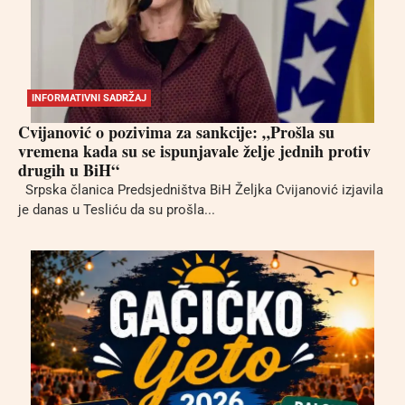
INFORMATIVNI SADRŽAJ
Cvijanović o pozivima za sankcije: „Prošla su
vremena kada su se ispunjavale želje jednih protiv
drugih u BiH“
Srpska članica Predsjedništva BiH Željka Cvijanović izjavila
je danas u Tesliću da su prošla...