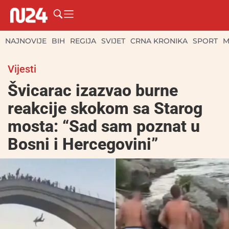
NAJNOVIJE
BIH
REGIJA
SVIJET
CRNA KRONIKA
SPORT
M
Vijesti
Švicarac izazvao burne
reakcije skokom sa Starog
mosta: “Sad sam poznat u
Bosni i Hercegovini”