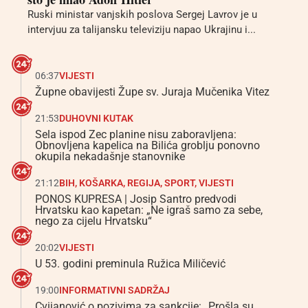
Ruski ministar vanjskih poslova Sergej Lavrov je u
intervjuu za talijansku televiziju napao Ukrajinu i...
06:37
VIJESTI
Župne obavijesti Župe sv. Juraja Mučenika Vitez
21:53
DUHOVNI KUTAK
Sela ispod Zec planine nisu zaboravljena:
Obnovljena kapelica na Bilića groblju ponovno
okupila nekadašnje stanovnike
21:12
BIH
,
KOŠARKA
,
REGIJA
,
SPORT
,
VIJESTI
PONOS KUPRESA | Josip Santro predvodi
Hrvatsku kao kapetan: „Ne igraš samo za sebe,
nego za cijelu Hrvatsku“
20:02
VIJESTI
U 53. godini preminula Ružica Miličević
19:00
INFORMATIVNI SADRŽAJ
Cvijanović o pozivima za sankcije: „Prošla su