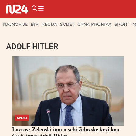
NAJNOVIJE
BIH
REGIJA
SVIJET
CRNA KRONIKA
SPORT
M
ADOLF HITLER
SVIJET
Lavrov: Zelenski ima u sebi židovske krvi kao
što je imao Adolf Hitler