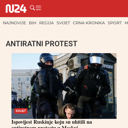
NAJNOVIJE
BIH
REGIJA
SVIJET
CRNA KRONIKA
SPORT
M
ANTIRATNI PROTEST
SVIJET
Ispovijest Ruskinje koju su uhitili na
antiratnom protestu u Moskvi