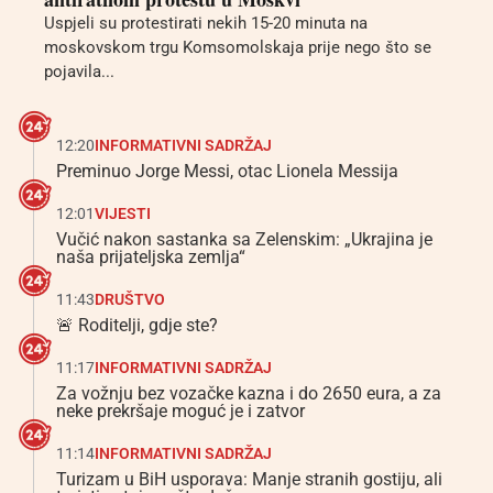
Uspjeli su protestirati nekih 15-20 minuta na
moskovskom trgu Komsomolskaja prije nego što se
pojavila...
12:20
INFORMATIVNI SADRŽAJ
Preminuo Jorge Messi, otac Lionela Messija
12:01
VIJESTI
Vučić nakon sastanka sa Zelenskim: „Ukrajina je
naša prijateljska zemlja“
11:43
DRUŠTVO
🚨 Roditelji, gdje ste?
11:17
INFORMATIVNI SADRŽAJ
Za vožnju bez vozačke kazna i do 2650 eura, a za
neke prekršaje moguć je i zatvor
11:14
INFORMATIVNI SADRŽAJ
Turizam u BiH usporava: Manje stranih gostiju, ali