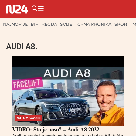
NAJNOVIJE
BIH
REGIJA
SVIJET
CRNA KRONIKA
SPORT
M
AUDI A8.
AUTOMAGAZIN
VIDEO: Što je novo? – Audi A8 2022.