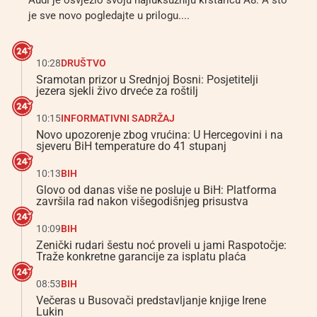
Audi je osvježio svoju najluksuzniju krstaricu A8. A što
je sve novo pogledajte u prilogu....
10:28
DRUŠTVO
Sramotan prizor u Srednjoj Bosni: Posjetitelji
jezera sjekli živo drveće za roštilj
10:15
INFORMATIVNI SADRŽAJ
Novo upozorenje zbog vrućina: U Hercegovini i na
sjeveru BiH temperature do 41 stupanj
10:13
BIH
Glovo od danas više ne posluje u BiH: Platforma
završila rad nakon višegodišnjeg prisustva
10:09
BIH
Zenički rudari šestu noć proveli u jami Raspotočje:
Traže konkretne garancije za isplatu plaća
08:53
BIH
Večeras u Busovači predstavljanje knjige Irene
Lukin