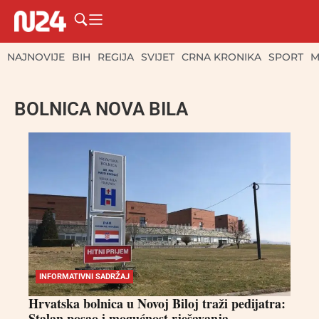
NAJNOVIJE
BIH
REGIJA
SVIJET
CRNA KRONIKA
SPORT
M
BOLNICA NOVA BILA
INFORMATIVNI SADRŽAJ
Hrvatska bolnica u Novoj Biloj traži pedijatra:
Stalan posao i mogućnost rješavanja