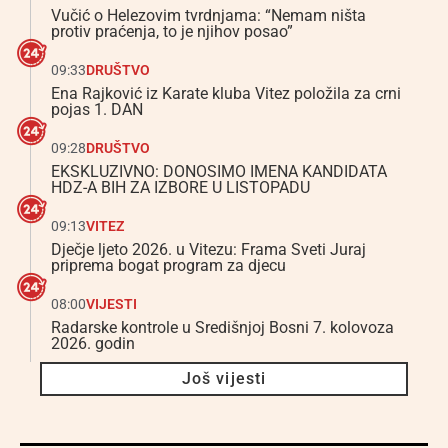
Vučić o Helezovim tvrdnjama: “Nemam ništa
protiv praćenja, to je njihov posao”
09:33
DRUŠTVO
Ena Rajković iz Karate kluba Vitez položila za crni
pojas 1. DAN
09:28
DRUŠTVO
EKSKLUZIVNO: DONOSIMO IMENA KANDIDATA
HDZ-A BIH ZA IZBORE U LISTOPADU
09:13
VITEZ
Dječje ljeto 2026. u Vitezu: Frama Sveti Juraj
priprema bogat program za djecu
08:00
VIJESTI
Radarske kontrole u Središnjoj Bosni 7. kolovoza
2026. godin
Još vijesti