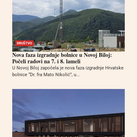
DRUŠTVO
Nova faza izgradnje bolnice u Novoj Biloj:
Počeli radovi na 7. i 8. lameli
U Novoj Biloj započela je nova faza izgradnje Hrvatske
bolnice “Dr. fra Mato Nikolić”, u...