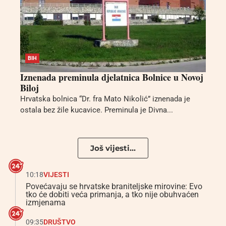
BIH
Iznenada preminula djelatnica Bolnice u Novoj
Biloj
Hrvatska bolnica “Dr. fra Mato Nikolić” iznenada je
ostala bez žile kucavice. Preminula je Divna...
Još vijesti...
10:18
VIJESTI
Povećavaju se hrvatske braniteljske mirovine: Evo
tko će dobiti veća primanja, a tko nije obuhvaćen
izmjenama
09:35
DRUŠTVO