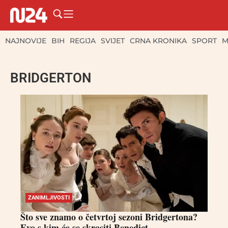
NAJNOVIJE
BIH
REGIJA
SVIJET
CRNA KRONIKA
SPORT
M
BRIDGERTON
ZANIMLJIVOSTI
Što sve znamo o četvrtoj sezoni Bridgertona?
Evo s kim će se skrasiti Benedict