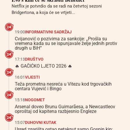
Netflix je potvrdio da se radi na četvrtoj sezoni
Bridgertona, a koja će se vrtjeti...
19:00
INFORMATIVNI SADRŽAJ
Cvijanović o pozivima za sankcije: „Prošla su
vremena kada su se ispunjavale želje jednih protiv
drugih u BiH“
17:13
DRUŠTVO
🔥 GAČIĆKO LJETO 2026 🔥
16:01
VIJESTI
Teža prometna nesreća u Vitezu kod trgovačkih
centara Vujević i Bingo
15:18
NOGOMET
Arsenal doveo Brunu Guimarãesa, a Newcastleov
oproštaj od kapitena razbjesnio Engleze
15:07
DUHOVNI KUTAK
Usred zgarišta ostao netaknut samo Gospin kip: