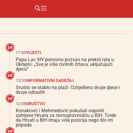
17:30
VIJESTI
Papa Lav XIV ponovno pozvao na prekid rata u
Ukrajini: „Sve je više civilnih žrtava, uključujući
djecu“
13:53
INFORMATIVNI SADRŽAJ
Srušilo se stablo na plaži: Ozlijeđeno dvoje djece i
dvoje odraslih
12:08
DRUŠTVO
Konaković i Mehmedović pokušali osporiti
zahtjeve Hrvata za ravnopravnošću u BiH: Tvrde
da Hrvati u BiH imaju više pozicija nego što im
pripada