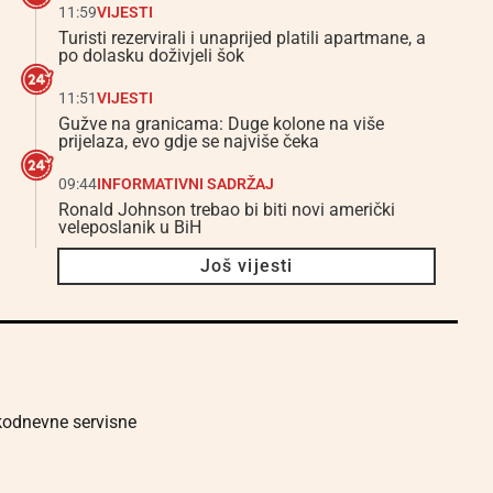
11:59
VIJESTI
Turisti rezervirali i unaprijed platili apartmane, a
po dolasku doživjeli šok
11:51
VIJESTI
Gužve na granicama: Duge kolone na više
prijelaza, evo gdje se najviše čeka
09:44
INFORMATIVNI SADRŽAJ
Ronald Johnson trebao bi biti novi američki
veleposlanik u BiH
Još vijesti
akodnevne servisne