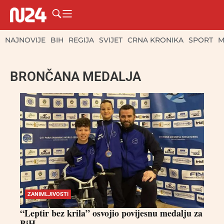
NAJNOVIJE
BIH
REGIJA
SVIJET
CRNA KRONIKA
SPORT
M
BRONČANA MEDALJA
ZANIMLJIVOSTI
“Leptir bez krila” osvojio povijesnu medalju za
BiH