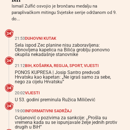
Ismail Zulfić osvojio je brončanu medalju na
paraplivačkom mitingu Svjetske serije održanom od 9.
do...
21:53
DUHOVNI KUTAK
Sela ispod Zec planine nisu zaboravljena:
Obnovljena kapelica na Bilića groblju ponovno
okupila nekadašnje stanovnike
21:12
BIH
,
KOŠARKA
,
REGIJA
,
SPORT
,
VIJESTI
PONOS KUPRESA | Josip Santro predvodi
Hrvatsku kao kapetan: „Ne igraš samo za sebe,
nego za cijelu Hrvatsku“
20:02
VIJESTI
U 53. godini preminula Ružica Miličević
19:00
INFORMATIVNI SADRŽAJ
Cvijanović o pozivima za sankcije: „Prošla su
vremena kada su se ispunjavale želje jednih protiv
drugih u BiH“