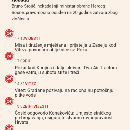
Bruno Stojić, nekadašnji ministar obrane Herceg-
Bosne, pravomoćno osuđen na 20 godina zatvora zbog
zločina u...
17:13
VIJESTI
Misa i druženje mještana i prijatelja u Zaselju kod
Viteza povodom obljetnice sv. Roka
17:09
BIH
Požar kod Konjica i dalje aktivan: Dva Air Tractora
gase vatru, u subotu stiže i treći
14:31
VITEZ
Vitez: Građane pozivaju na racionalnu potrošnju
pitke vode
13:32
BIH
,
VIJESTI
Ćosić odgovorio Konakoviću: Umjesto etničkog
prebrojavanja, osigurajte stvarnu ravnopravnost
Hrvata