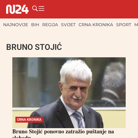
NAJNOVIJE
BIH
REGIJA
SVIJET
CRNA KRONIKA
SPORT
M
BRUNO STOJIĆ
CRNA KRONIKA
Bruno Stojić ponovno zatražio puštanje na
slobodu