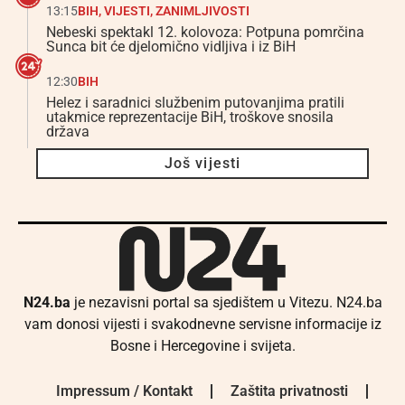
13:15
BIH
,
VIJESTI
,
ZANIMLJIVOSTI
Nebeski spektakl 12. kolovoza: Potpuna pomrčina
Sunca bit će djelomično vidljiva i iz BiH
12:30
BIH
Helez i saradnici službenim putovanjima pratili
utakmice reprezentacije BiH, troškove snosila
država
Još vijesti
N24.ba
je nezavisni portal sa sjedištem u Vitezu. N24.ba
vam donosi vijesti i svakodnevne servisne informacije iz
Bosne i Hercegovine i svijeta.
Impressum / Kontakt
Zaštita privatnosti