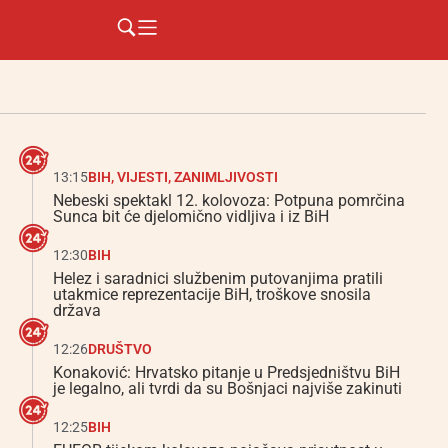
13:15
BIH
,
VIJESTI
,
ZANIMLJIVOSTI
Nebeski spektakl 12. kolovoza: Potpuna pomrčina
Sunca bit će djelomično vidljiva i iz BiH
12:30
BIH
Helez i saradnici službenim putovanjima pratili
utakmice reprezentacije BiH, troškove snosila
država
12:26
DRUŠTVO
Konaković: Hrvatsko pitanje u Predsjedništvu BiH
je legalno, ali tvrdi da su Bošnjaci najviše zakinuti
12:25
BIH