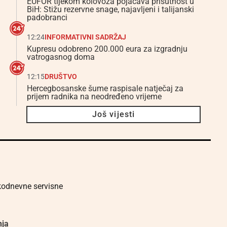
EUFOR tijekom kolovoza pojačava prisutnost u
BiH: Stižu rezervne snage, najavljeni i talijanski
padobranci
12:24
INFORMATIVNI SADRŽAJ
Kupresu odobreno 200.000 eura za izgradnju
vatrogasnog doma
12:15
DRUŠTVO
Hercegbosanske šume raspisale natječaj za
prijem radnika na neodređeno vrijeme
Još vijesti
akodnevne servisne
nja