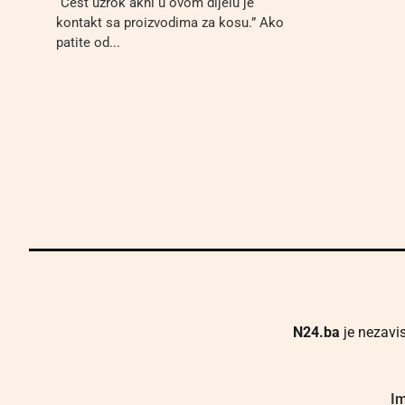
“Čest uzrok akni u ovom dijelu je
kontakt sa proizvodima za kosu.” Ako
patite od...
N24.ba
je nezavis
Im