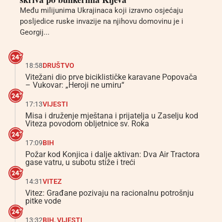
Među milijunima Ukrajinaca koji izravno osjećaju
posljedice ruske invazije na njihovu domovinu je i
Georgij...
18:58
DRUŠTVO
Vitežani dio prve biciklističke karavane Popovača
– Vukovar: „Heroji ne umiru“
17:13
VIJESTI
Misa i druženje mještana i prijatelja u Zaselju kod
Viteza povodom obljetnice sv. Roka
17:09
BIH
Požar kod Konjica i dalje aktivan: Dva Air Tractora
gase vatru, u subotu stiže i treći
14:31
VITEZ
Vitez: Građane pozivaju na racionalnu potrošnju
pitke vode
13:32
BIH
,
VIJESTI