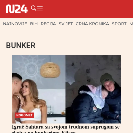
NAJNOVIJE
BIH
REGIJA
SVIJET
CRNA KRONIKA
SPORT
M
BUNKER
NOGOMET
Igrač Šahtara sa svojom trudnom suprugom se
skriva po bunkerima Kijeva