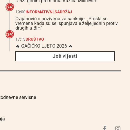
U 53. godini preminula Ružica Miličević
19:00
INFORMATIVNI SADRŽAJ
Cvijanović o pozivima za sankcije: „Prošla su
vremena kada su se ispunjavale želje jednih protiv
drugih u BiH“
17:13
DRUŠTVO
🔥 GAČIĆKO LJETO 2026 🔥
Još vijesti
akodnevne servisne
nja