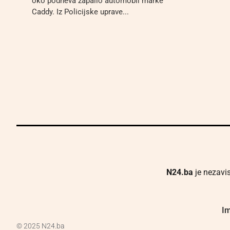
oko podneva zapalio automobil marke
Caddy. Iz Policijske uprave...
N24.ba
je nezavis
Im
© 2025 N24.ba