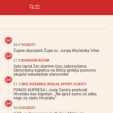
06:37
VIJESTI
Župne obavijesti Župe sv. Juraja Mučenika Vitez
21:53
DUHOVNI KUTAK
Sela ispod Zec planine nisu zaboravljena:
Obnovljena kapelica na Bilića groblju ponovno
okupila nekadašnje stanovnike
21:12
BIH
,
KOŠARKA
,
REGIJA
,
SPORT
,
VIJESTI
PONOS KUPRESA | Josip Santro predvodi
Hrvatsku kao kapetan: „Ne igraš samo za sebe,
nego za cijelu Hrvatsku“
20:02
VIJESTI