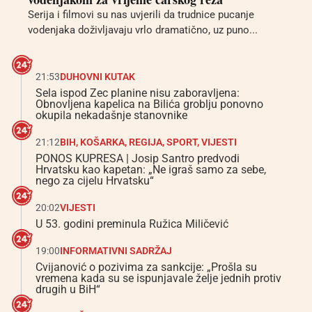
Serija i filmovi su nas uvjerili da trudnice pucanje
vodenjaka doživljavaju vrlo dramatično, uz puno...
21:53
DUHOVNI KUTAK
Sela ispod Zec planine nisu zaboravljena:
Obnovljena kapelica na Bilića groblju ponovno
okupila nekadašnje stanovnike
21:12
BIH
,
KOŠARKA
,
REGIJA
,
SPORT
,
VIJESTI
PONOS KUPRESA | Josip Santro predvodi
Hrvatsku kao kapetan: „Ne igraš samo za sebe,
nego za cijelu Hrvatsku“
20:02
VIJESTI
U 53. godini preminula Ružica Miličević
19:00
INFORMATIVNI SADRŽAJ
Cvijanović o pozivima za sankcije: „Prošla su
vremena kada su se ispunjavale želje jednih protiv
drugih u BiH“