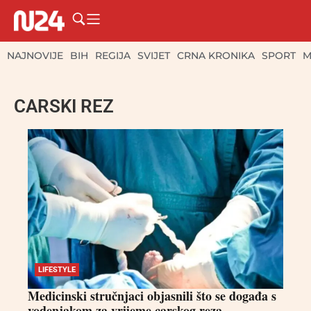
NAJNOVIJE
BIH
REGIJA
SVIJET
CRNA KRONIKA
SPORT
M
CARSKI REZ
LIFESTYLE
Medicinski stručnjaci objasnili što se događa s
vodenjakom za vrijeme carskog reza