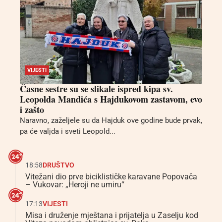
VIJESTI
Časne sestre su se slikale ispred kipa sv.
Leopolda Mandića s Hajdukovom zastavom, evo
i zašto
Naravno, zaželjele su da Hajduk ove godine bude prvak,
pa će valjda i sveti Leopold...
18:58
DRUŠTVO
Vitežani dio prve biciklističke karavane Popovača
– Vukovar: „Heroji ne umiru“
17:13
VIJESTI
Misa i druženje mještana i prijatelja u Zaselju kod