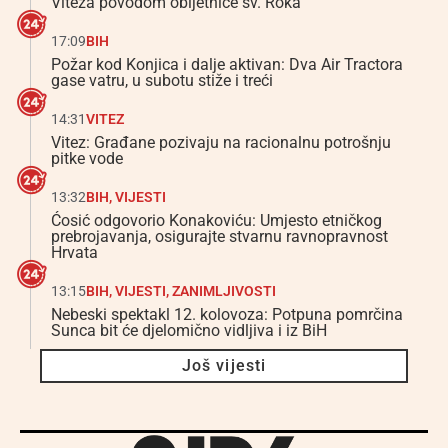
Viteza povodom obljetnice sv. Roka
17:09
BIH
Požar kod Konjica i dalje aktivan: Dva Air Tractora
gase vatru, u subotu stiže i treći
14:31
VITEZ
Vitez: Građane pozivaju na racionalnu potrošnju
pitke vode
13:32
BIH
,
VIJESTI
Ćosić odgovorio Konakoviću: Umjesto etničkog
prebrojavanja, osigurajte stvarnu ravnopravnost
Hrvata
13:15
BIH
,
VIJESTI
,
ZANIMLJIVOSTI
Nebeski spektakl 12. kolovoza: Potpuna pomrčina
Sunca bit će djelomično vidljiva i iz BiH
Još vijesti