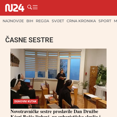
NAJNOVIJE
BIH
REGIJA
SVIJET
CRNA KRONIKA
SPORT
M
ČASNE SESTRE
DUHOVNI KUTAK
Novotravničke sestre proslavile Dan Družbe
Kćeri Božje ljubavi, uz euharistijska slavlja i