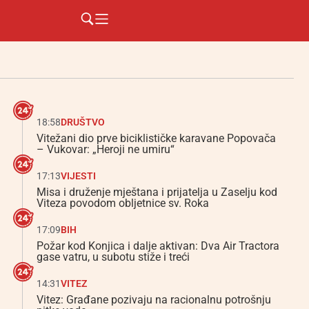
18:58
DRUŠTVO
Vitežani dio prve biciklističke karavane Popovača
– Vukovar: „Heroji ne umiru“
17:13
VIJESTI
Misa i druženje mještana i prijatelja u Zaselju kod
Viteza povodom obljetnice sv. Roka
17:09
BIH
Požar kod Konjica i dalje aktivan: Dva Air Tractora
gase vatru, u subotu stiže i treći
14:31
VITEZ
Vitez: Građane pozivaju na racionalnu potrošnju