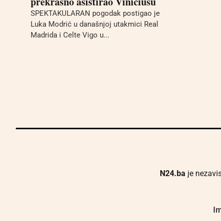
prekrasno asistirao Viniciusu
SPEKTAKULARAN pogodak postigao je
Luka Modrić u današnjoj utakmici Real
Madrida i Celte Vigo u...
N24.ba
je nezavis
Im