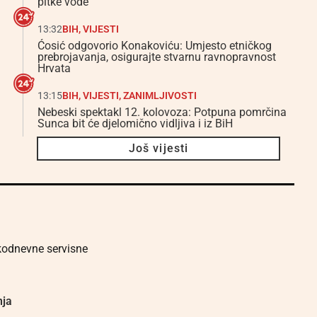
pitke vode
13:32
BIH
,
VIJESTI
Ćosić odgovorio Konakoviću: Umjesto etničkog
prebrojavanja, osigurajte stvarnu ravnopravnost
Hrvata
13:15
BIH
,
VIJESTI
,
ZANIMLJIVOSTI
Nebeski spektakl 12. kolovoza: Potpuna pomrčina
Sunca bit će djelomično vidljiva i iz BiH
Još vijesti
akodnevne servisne
nja