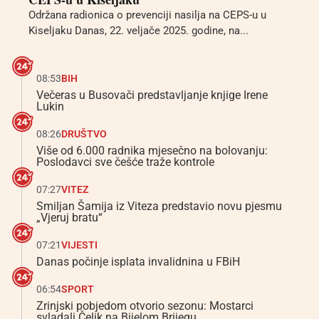
Održana radionica o prevenciji nasilja na CEPS-u u
Kiseljaku Danas, 22. veljače 2025. godine, na...
08:53
BIH
Večeras u Busovači predstavljanje knjige Irene
Lukin
08:26
DRUŠTVO
Više od 6.000 radnika mjesečno na bolovanju:
Poslodavci sve češće traže kontrole
07:27
VITEZ
Smiljan Šamija iz Viteza predstavio novu pjesmu
„Vjeruj bratu“
07:21
VIJESTI
Danas počinje isplata invalidnina u FBiH
06:54
SPORT
Zrinjski pobjedom otvorio sezonu: Mostarci
svladali Čelik na Bijelom Brijegu