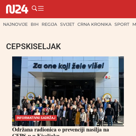
NAJNOVIJE
BIH
REGIJA
SVIJET
CRNA KRONIKA
SPORT
M
CEPSKISELJAK
INFORMATIVNI SADRŽAJ
Održana radionica o prevenciji nasilja na
CEPS-u u Kiseljaku