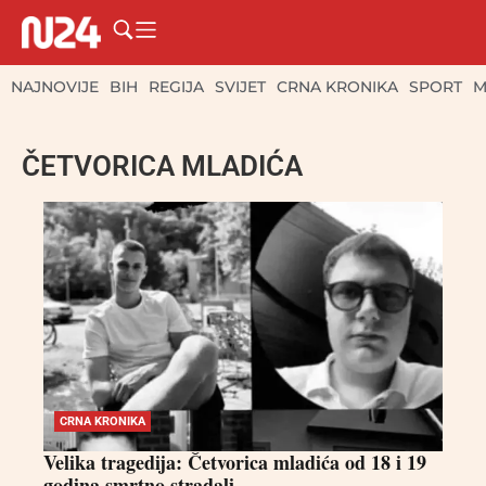
NAJNOVIJE
BIH
REGIJA
SVIJET
CRNA KRONIKA
SPORT
M
ČETVORICA MLADIĆA
CRNA KRONIKA
Velika tragedija: Četvorica mladića od 18 i 19
godina smrtno stradali