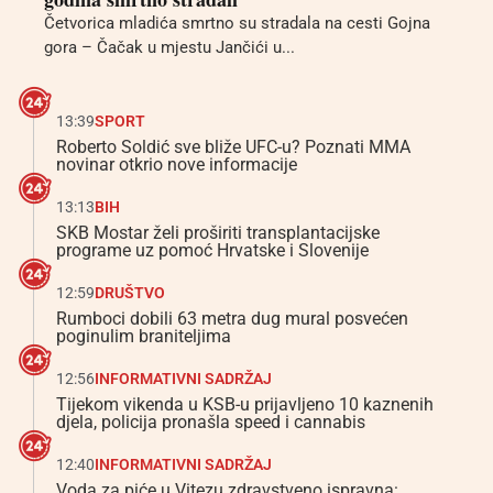
Četvorica mladića smrtno su stradala na cesti Gojna
gora – Čačak u mjestu Jančići u...
13:39
SPORT
Roberto Soldić sve bliže UFC-u? Poznati MMA
novinar otkrio nove informacije
13:13
BIH
SKB Mostar želi proširiti transplantacijske
programe uz pomoć Hrvatske i Slovenije
12:59
DRUŠTVO
Rumboci dobili 63 metra dug mural posvećen
poginulim braniteljima
12:56
INFORMATIVNI SADRŽAJ
Tijekom vikenda u KSB-u prijavljeno 10 kaznenih
djela, policija pronašla speed i cannabis
12:40
INFORMATIVNI SADRŽAJ
Voda za piće u Vitezu zdravstveno ispravna: