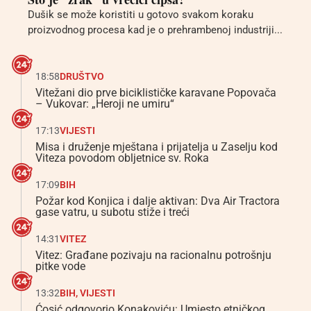
Dušik se može koristiti u gotovo svakom koraku
proizvodnog procesa kad je o prehrambenoj industriji...
18:58
DRUŠTVO
Vitežani dio prve biciklističke karavane Popovača
– Vukovar: „Heroji ne umiru“
17:13
VIJESTI
Misa i druženje mještana i prijatelja u Zaselju kod
Viteza povodom obljetnice sv. Roka
17:09
BIH
Požar kod Konjica i dalje aktivan: Dva Air Tractora
gase vatru, u subotu stiže i treći
14:31
VITEZ
Vitez: Građane pozivaju na racionalnu potrošnju
pitke vode
13:32
BIH
,
VIJESTI
Ćosić odgovorio Konakoviću: Umjesto etničkog