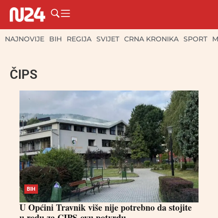
NAJNOVIJE
BIH
REGIJA
SVIJET
CRNA KRONIKA
SPORT
M
ČIPS
BIH
U Općini Travnik više nije potrebno da stojite
u redu za CIPS-ovu potvrdu