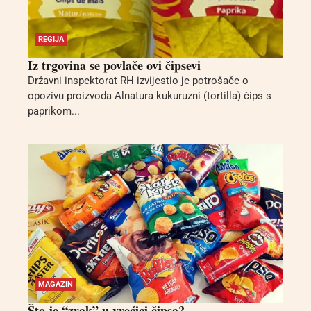
REGIJA
Iz trgovina se povlače ovi čipsevi
Državni inspektorat RH izvijestio je potrošače o
opozivu proizvoda Alnatura kukuruzni (tortilla) čips s
paprikom...
MAGAZIN
Što je “zrak” u vrećici čipsa?