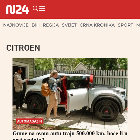
NAJNOVIJE
BIH
REGIJA
SVIJET
CRNA KRONIKA
SPORT
M
CITROEN
AUTOMAGAZIN
Gume na ovom autu traju 500.000 km, hoće li u
proizvodnju?