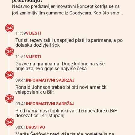
Nedavno predstavljen inovativni koncept kotrlja se na
još zanimljivijim gumama iz Goodyeara. Kao što smo...
11:59
VIJESTI
Turisti rezervirali i unaprijed platili apartmane, a po
dolasku doživjeli šok
11:51
VIJESTI
Gužve na granicama: Duge kolone na više
prijelaza, evo gdje se najviše čeka
09:44
INFORMATIVNI SADRŽAJ
Ronald Johnson trebao bi biti novi američki
veleposlanik u BiH
09:41
INFORMATIVNI SADRŽAJ
Pred nama novi toplinski val: Temperature u BiH
dosezat će i 41 stupanj
08:01
DRUŠTVO
Marija Šerifović pred više tisuća posjetitelja na