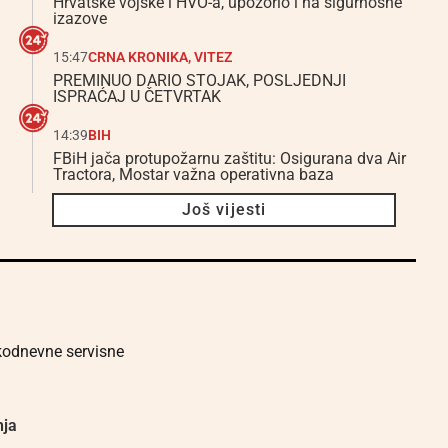
Hrvatske vojske i HVO-a, upozorio i na sigurnosne
izazove
15:47
CRNA KRONIKA
,
VITEZ
PREMINUO DARIO STOJAK, POSLJEDNJI
ISPRAĆAJ U ČETVRTAK
14:39
BIH
FBiH jača protupožarnu zaštitu: Osigurana dva Air
Tractora, Mostar važna operativna baza
Još vijesti
akodnevne servisne
nja