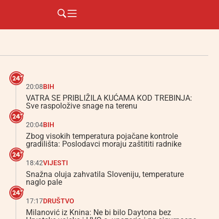
20:08
BIH
VATRA SE PRIBLIŽILA KUĆAMA KOD TREBINJA:
Sve raspoložive snage na terenu
20:04
BIH
Zbog visokih temperatura pojačane kontrole
gradilišta: Poslodavci moraju zaštititi radnike
18:42
VIJESTI
Snažna oluja zahvatila Sloveniju, temperature
naglo pale
17:17
DRUŠTVO
Milanović iz Knina: Ne bi bilo Daytona bez