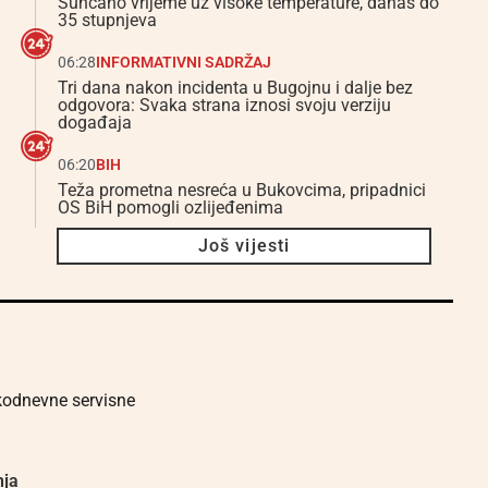
Sunčano vrijeme uz visoke temperature, danas do
35 stupnjeva
06:28
INFORMATIVNI SADRŽAJ
Tri dana nakon incidenta u Bugojnu i dalje bez
odgovora: Svaka strana iznosi svoju verziju
događaja
06:20
BIH
Teža prometna nesreća u Bukovcima, pripadnici
OS BiH pomogli ozlijeđenima
Još vijesti
akodnevne servisne
nja