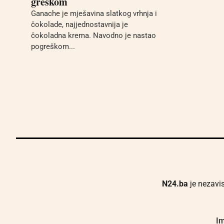
greškom
Ganache je mješavina slatkog vrhnja i
čokolade, najjednostavnija je
čokoladna krema. Navodno je nastao
pogreškom...
N24.ba
je nezavis
Im